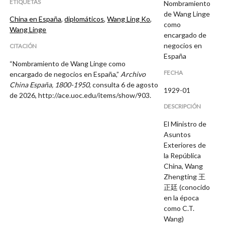
ETIQUETAS
Nombramiento
de Wang Linge
China en España
,
diplomáticos
,
Wang Ling Ko
,
como
Wang Linge
encargado de
negocios en
CITACIÓN
España
“Nombramiento de Wang Linge como
FECHA
encargado de negocios en España,”
Archivo
China España, 1800-1950
, consulta 6 de agosto
1929-01
de 2026,
http://ace.uoc.edu/items/show/903
.
DESCRIPCIÓN
El Ministro de
Asuntos
Exteriores de
la República
China, Wang
Zhengting 王
正廷 (conocido
en la época
como C.T.
Wang)