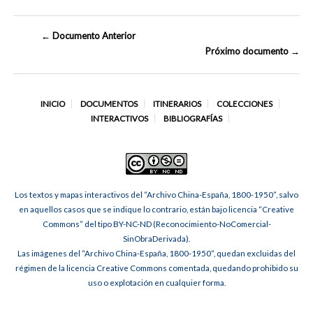
← Documento Anterior
Próximo documento →
INICIO
DOCUMENTOS
ITINERARIOS
COLECCIONES
INTERACTIVOS
BIBLIOGRAFÍAS
Los textos y mapas interactivos del “Archivo China-España, 1800-1950”, salvo
en aquellos casos que se indique lo contrario, están bajo licencia “Creative
Commons” del tipo BY-NC-ND (Reconocimiento-NoComercial-
SinObraDerivada).
Las imágenes del “Archivo China-España, 1800-1950”, quedan excluidas del
régimen de la licencia Creative Commons comentada, quedando prohibido su
uso o explotación en cualquier forma.