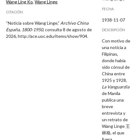
Wang Ling Ko
,
Wang Linge
FECHA
CITACIÓN
1938-11-07
“Noticia sobre Wang Linge,”
Archivo China
España, 1800-1950
, consulta 8 de agosto de
DESCRIPCIÓN
2026,
http://ace.uoc.edu/items/show/904
.
Con motivo de
una noticia a
Filipinas,
donde había
sido cónsul de
China entre
1925 y 1928,
La Vanguardia
de Manila
publica una
breve
entrevista y
un retrato de
Wang Linge 王
林格, el que
fuera