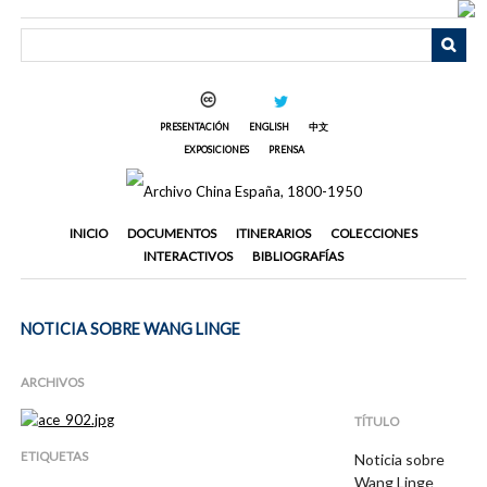
Saltar
al
contenido
principal
PRESENTACIÓN
ENGLISH
中文
EXPOSICIONES
PRENSA
INICIO
DOCUMENTOS
ITINERARIOS
COLECCIONES
INTERACTIVOS
BIBLIOGRAFÍAS
NOTICIA SOBRE WANG LINGE
ARCHIVOS
TÍTULO
ETIQUETAS
Noticia sobre
Wang Linge