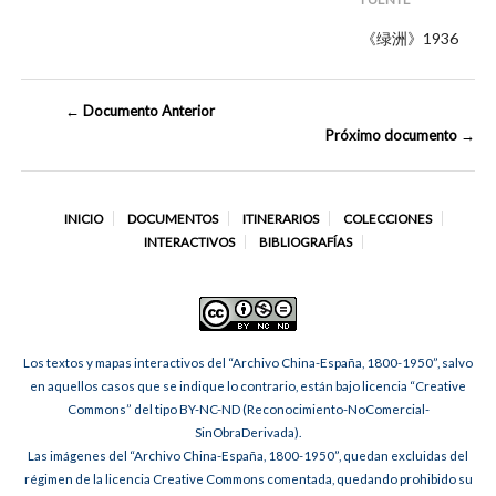
《绿洲》1936
← Documento Anterior
Próximo documento →
INICIO
DOCUMENTOS
ITINERARIOS
COLECCIONES
INTERACTIVOS
BIBLIOGRAFÍAS
Los textos y mapas interactivos del “Archivo China-España, 1800-1950”, salvo
en aquellos casos que se indique lo contrario, están bajo licencia “Creative
Commons” del tipo BY-NC-ND (Reconocimiento-NoComercial-
SinObraDerivada).
Las imágenes del “Archivo China-España, 1800-1950”, quedan excluidas del
régimen de la licencia Creative Commons comentada, quedando prohibido su