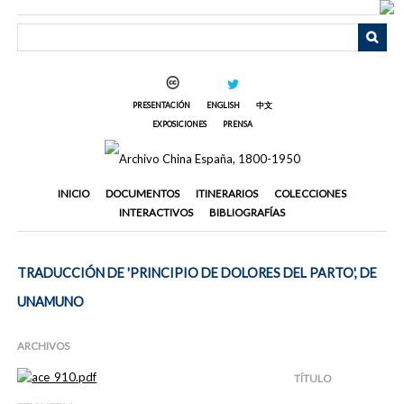
Saltar
al
contenido
principal
PRESENTACIÓN
ENGLISH
中文
EXPOSICIONES
PRENSA
INICIO
DOCUMENTOS
ITINERARIOS
COLECCIONES
INTERACTIVOS
BIBLIOGRAFÍAS
TRADUCCIÓN DE 'PRINCIPIO DE DOLORES DEL PARTO', DE
UNAMUNO
ARCHIVOS
TÍTULO