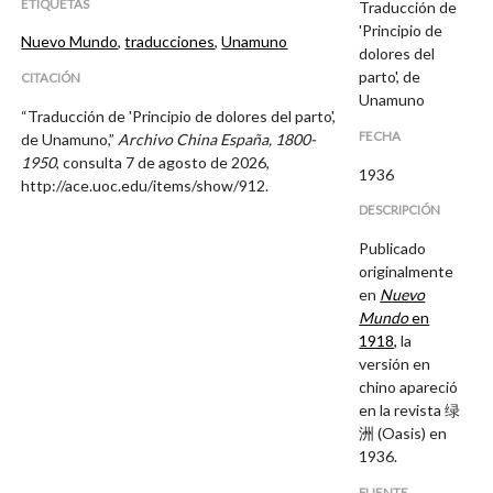
ETIQUETAS
Traducción de
'Principio de
Nuevo Mundo
,
traducciones
,
Unamuno
dolores del
parto', de
CITACIÓN
Unamuno
“Traducción de 'Principio de dolores del parto',
FECHA
de Unamuno,”
Archivo China España, 1800-
1950
, consulta 7 de agosto de 2026,
1936
http://ace.uoc.edu/items/show/912
.
DESCRIPCIÓN
Publicado
originalmente
en
Nuevo
Mundo
en
1918,
la
versión en
chino apareció
en la revista 绿
洲 (Oasis) en
1936.
FUENTE