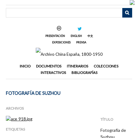
Saltar
al
contenido
principal
PRESENTACIÓN
ENGLISH
中文
EXPOSICIONES
PRENSA
INICIO
DOCUMENTOS
ITINERARIOS
COLECCIONES
INTERACTIVOS
BIBLIOGRAFÍAS
FOTOGRAFÍA DE SUZHOU
ARCHIVOS
TÍTULO
ETIQUETAS
Fotografía de
Suzhou