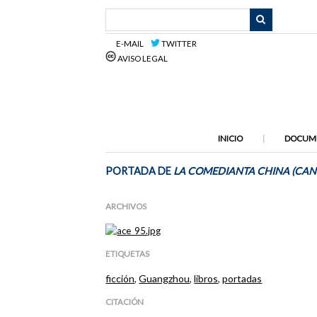
Saltar
al
contenido
E-MAIL
TWITTER
principal
AVISO LEGAL
INICIO
DOCUM
PORTADA DE
LA COMEDIANTA CHINA (CAN
ARCHIVOS
ETIQUETAS
ficción
,
Guangzhou
,
libros
,
portadas
CITACIÓN