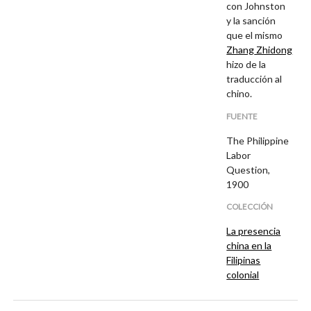
con Johnston
y la sanción
que el mismo
Zhang
Zhidong
hizo de la
traducción al
chino.
FUENTE
The Philippine
Labor
Question,
1900
COLECCIÓN
La presencia
china en la
Filipinas
colonial