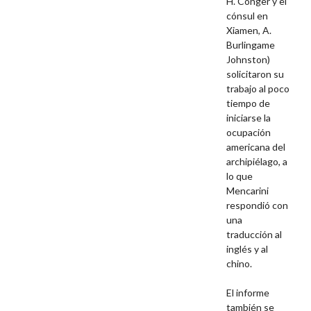
H. Conger y el
cónsul en
Xiamen, A.
Burlingame
Johnston)
solicitaron su
trabajo al poco
tiempo de
iniciarse la
ocupación
americana del
archipiélago, a
lo que
Mencarini
respondió con
una
traducción al
inglés y al
chino.
El informe
también se