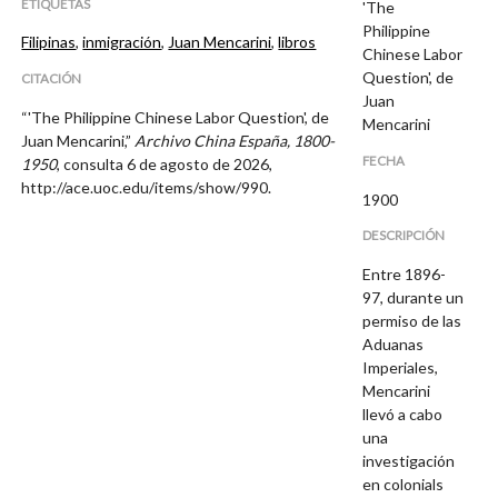
ETIQUETAS
'The
Philippine
Filipinas
,
inmigración
,
Juan Mencarini
,
libros
Chinese Labor
Question', de
CITACIÓN
Juan
“'The Philippine Chinese Labor Question', de
Mencarini
Juan Mencarini,”
Archivo China España, 1800-
FECHA
1950
, consulta 6 de agosto de 2026,
http://ace.uoc.edu/items/show/990
.
1900
DESCRIPCIÓN
Entre 1896-
97, durante un
permiso de las
Aduanas
Imperiales,
Mencarini
llevó a cabo
una
investigación
en colonials