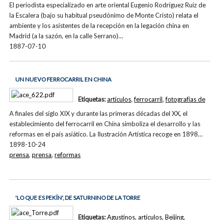
El periodista especializado en arte oriental Eugenio Rodríguez Ruiz de
la Escalera (bajo su habitual pseudónimo de Monte Cristo) relata el
ambiente y los asistentes de la recepción en la legación china en
Madrid (a la sazón, en la calle Serrano)…
1887-07-10
UN NUEVO FERROCARRIL EN CHINA
Etiquetas:
artículos
,
ferrocarril
,
fotografías de
A finales del siglo XIX y durante las primeras décadas del XX, el
establecimiento del ferrocarril en China simboliza el desarrollo y las
reformas en el país asiático. La Ilustración Artística recoge en 1898…
1898-10-24
prensa
,
prensa
,
reformas
'LO QUE ES PEKÍN', DE SATURNINO DE LA TORRE
Etiquetas:
Agustinos
,
artículos
,
Beijing
,