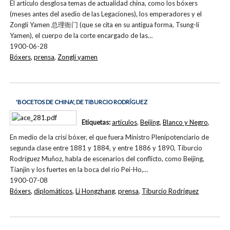
El artículo desglosa temas de actualidad china, como los bóxers
(meses antes del asedio de las Legaciones), los emperadores y el
Zongli Yamen 总理衙门 (que se cita en su antigua forma, Tsung-li
Yamen), el cuerpo de la corte encargado de las…
1900-06-28
Bóxers
,
prensa
,
Zongli yamen
'BOCETOS DE CHINA', DE TIBURCIO RODRÍGUEZ
Etiquetas:
artículos
,
Beijing
,
Blanco y Negro
,
En medio de la crisi bóxer, el que fuera Ministro Plenipotenciario de
segunda clase entre 1881 y 1884, y entre 1886 y 1890, Tiburcio
Rodríguez Muñoz, habla de escenarios del conflicto, como Beijing,
Tianjin y los fuertes en la boca del rio Pei-Ho,…
1900-07-08
Bóxers
,
diplomáticos
,
Li Hongzhang
,
prensa
,
Tiburcio Rodríguez