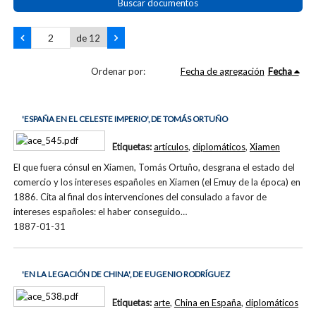
Buscar documentos
de 12
Ordenar por:
Fecha de agregación
Fecha
'ESPAÑA EN EL CELESTE IMPERIO', DE TOMÁS ORTUÑO
Etiquetas:
artículos
,
diplomáticos
,
Xiamen
El que fuera cónsul en Xiamen, Tomás Ortuño, desgrana el estado del
comercio y los intereses españoles en Xiamen (el Emuy de la época) en
1886. Cita al final dos intervenciones del consulado a favor de
intereses españoles: el haber conseguido…
1887-01-31
'EN LA LEGACIÓN DE CHINA', DE EUGENIO RODRÍGUEZ
Etiquetas:
arte
,
China en España
,
diplomáticos