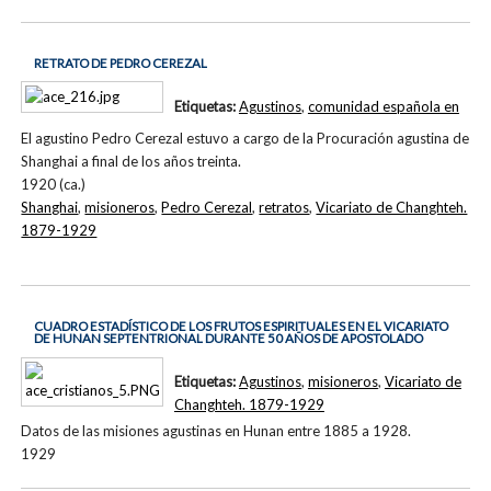
RETRATO DE PEDRO CEREZAL
Etiquetas:
Agustinos
,
comunidad española en
El agustino Pedro Cerezal estuvo a cargo de la Procuración agustina de
Shanghai a final de los años treinta.
1920 (ca.)
Shanghai
,
misioneros
,
Pedro Cerezal
,
retratos
,
Vicariato de Changhteh.
1879-1929
CUADRO ESTADÍSTICO DE LOS FRUTOS ESPIRITUALES EN EL VICARIATO
DE HUNAN SEPTENTRIONAL DURANTE 50 AÑOS DE APOSTOLADO
Etiquetas:
Agustinos
,
misioneros
,
Vicariato de
Changhteh. 1879-1929
Datos de las misiones agustinas en Hunan entre 1885 a 1928.
1929