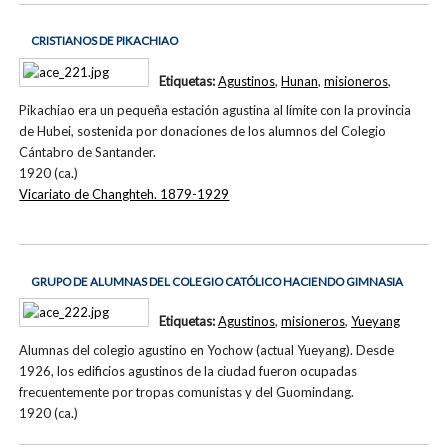
CRISTIANOS DE PIKACHIAO
Etiquetas:
Agustinos
,
Hunan
,
misioneros
,
Pikachiao era un pequeña estación agustina al límite con la provincia
de Hubei, sostenida por donaciones de los alumnos del Colegio
Cántabro de Santander.
1920 (ca.)
Vicariato de Changhteh. 1879-1929
GRUPO DE ALUMNAS DEL COLEGIO CATÓLICO HACIENDO GIMNASIA
Etiquetas:
Agustinos
,
misioneros
,
Yueyang
Alumnas del colegio agustino en Yochow (actual Yueyang). Desde
1926, los edificios agustinos de la ciudad fueron ocupadas
frecuentemente por tropas comunistas y del Guomindang.
1920 (ca.)