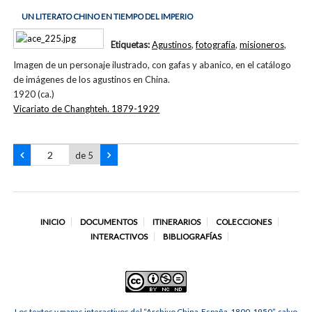
UN LITERATO CHINO EN TIEMPO DEL IMPERIO
Etiquetas:
Agustinos
,
fotografía
,
misioneros
,
Imagen de un personaje ilustrado, con gafas y abanico, en el catálogo
de imágenes de los agustinos en China.
1920 (ca.)
Vicariato de Changhteh. 1879-1929
de 5
INICIO
DOCUMENTOS
ITINERARIOS
COLECCIONES
INTERACTIVOS
BIBLIOGRAFÍAS
Los textos y mapas interactivos del “Archivo China-España, 1800-1950”, salvo