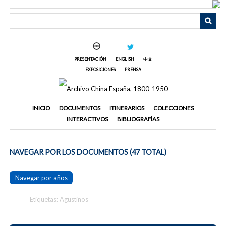
Saltar
al
contenido
principal
PRESENTACIÓN
ENGLISH
中文
EXPOSICIONES
PRENSA
INICIO
DOCUMENTOS
ITINERARIOS
COLECCIONES
INTERACTIVOS
BIBLIOGRAFÍAS
NAVEGAR POR LOS DOCUMENTOS (47 TOTAL)
Navegar por años
Etiquetas: Agustinos