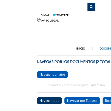
Saltar
al
contenido
E-MAIL
TWITTER
principal
AVISO LEGAL
INICIO
DOCUM
NAVEGAR POR LOS DOCUMENTOS (2 TOTAL
Navegar por años
Etiquetas: Alfonso Rodríguez Santamaría
Navegar todo
Navegar por Etiqueta
Bus