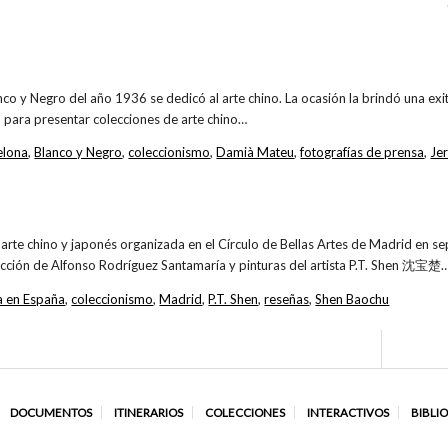
nco y Negro del año 1936 se dedicó al arte chino. La ocasión la brindó una ex
para presentar colecciones de arte chino…
elona
,
Blanco y Negro
,
coleccionismo
,
Damià Mateu
,
fotografías de prensa
,
Je
 arte chino y japonés organizada en el Círculo de Bellas Artes de Madrid en 
ección de Alfonso Rodríguez Santamaría y pinturas del artista P.T. Shen 沈宝楚
a en España
,
coleccionismo
,
Madrid
,
P.T. Shen
,
reseñas
,
Shen Baochu
DOCUMENTOS
ITINERARIOS
COLECCIONES
INTERACTIVOS
BIBLI