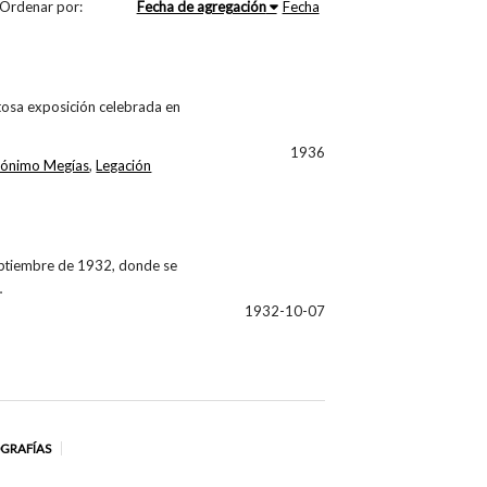
Ordenar por:
Fecha de agregación
Fecha
itosa exposición celebrada en
1936
rónimo Megías
,
Legación
septiembre de 1932, donde se
…
1932-10-07
OGRAFÍAS