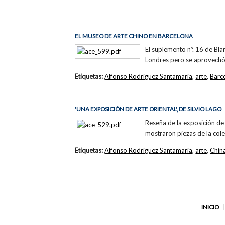
EL MUSEO DE ARTE CHINO EN BARCELONA
El suplemento nº. 16 de Bla
Londres pero se aprovechó 
Etiquetas:
Alfonso Rodríguez Santamaría
,
arte
,
Barc
'UNA EXPOSICIÓN DE ARTE ORIENTAL', DE SILVIO LAGO
Reseña de la exposición de
mostraron piezas de la col
Etiquetas:
Alfonso Rodríguez Santamaría
,
arte
,
Chin
INICIO