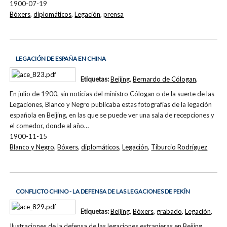
1900-07-19
Bóxers
,
diplomáticos
,
Legación
,
prensa
LEGACIÓN DE ESPAÑA EN CHINA
Etiquetas:
Beijing
,
Bernardo de Cólogan
,
En julio de 1900, sin noticias del ministro Cólogan o de la suerte de las
Legaciones, Blanco y Negro publicaba estas fotografías de la legación
española en Beijing, en las que se puede ver una sala de recepciones y
el comedor, donde al año…
1900-11-15
Blanco y Negro
,
Bóxers
,
diplomáticos
,
Legación
,
Tiburcio Rodríguez
CONFLICTO CHINO - LA DEFENSA DE LAS LEGACIONES DE PEKÍN
Etiquetas:
Beijing
,
Bóxers
,
grabado
,
Legación
,
Ilustraciones de la defensa de las legaciones extranjeras en Beijing