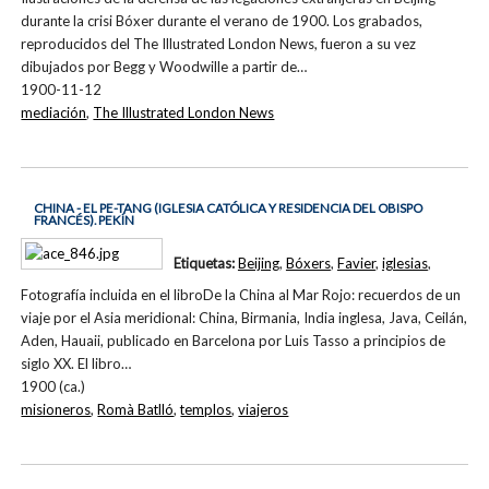
durante la crisi Bóxer durante el verano de 1900. Los grabados,
reproducidos del The Illustrated London News, fueron a su vez
dibujados por Begg y Woodwille a partir de…
1900-11-12
mediación
,
The Illustrated London News
CHINA - EL PE-TANG (IGLESIA CATÓLICA Y RESIDENCIA DEL OBISPO
FRANCÉS). PEKÍN
Etiquetas:
Beijing
,
Bóxers
,
Favier
,
iglesias
,
Fotografía incluida en el libroDe la China al Mar Rojo: recuerdos de un
viaje por el Asia meridional: China, Birmania, India inglesa, Java, Ceilán,
Aden, Hauaii, publicado en Barcelona por Luis Tasso a principios de
siglo XX. El libro…
1900 (ca.)
misioneros
,
Romà Batlló
,
templos
,
viajeros