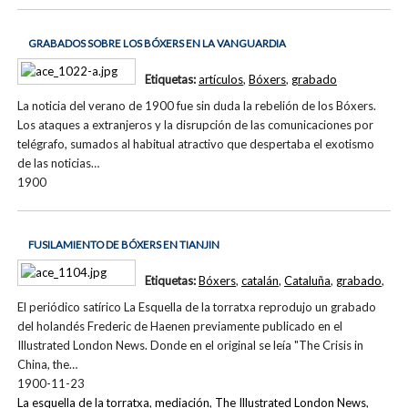
GRABADOS SOBRE LOS BÓXERS EN LA VANGUARDIA
Etiquetas:
artículos
,
Bóxers
,
grabado
La noticia del verano de 1900 fue sin duda la rebelión de los Bóxers.
Los ataques a extranjeros y la disrupción de las comunicaciones por
telégrafo, sumados al habitual atractivo que despertaba el exotismo
de las noticias…
1900
FUSILAMIENTO DE BÓXERS EN TIANJIN
Etiquetas:
Bóxers
,
catalán
,
Cataluña
,
grabado
,
El periódico satírico La Esquella de la torratxa reprodujo un grabado
del holandés Frederic de Haenen previamente publicado en el
Illustrated London News. Donde en el original se leía "The Crisis in
China, the…
1900-11-23
La esquella de la torratxa
,
mediación
,
The Illustrated London News
,