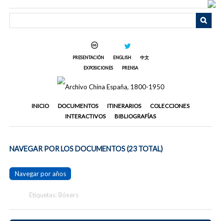
Saltar
al
contenido
principal
PRESENTACIÓN
ENGLISH
中文
EXPOSICIONES
PRENSA
INICIO
DOCUMENTOS
ITINERARIOS
COLECCIONES
INTERACTIVOS
BIBLIOGRAFÍAS
NAVEGAR POR LOS DOCUMENTOS (23 TOTAL)
Navegar por años
Etiquetas: Bóxers