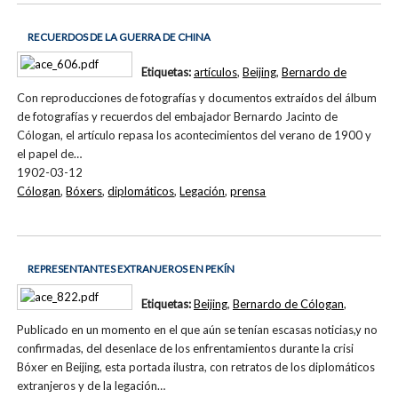
RECUERDOS DE LA GUERRA DE CHINA
Etiquetas:
artículos
,
Beijing
,
Bernardo de
Con reproducciones de fotografías y documentos extraídos del álbum
de fotografías y recuerdos del embajador Bernardo Jacinto de
Cólogan, el artículo repasa los acontecimientos del verano de 1900 y
el papel de…
1902-03-12
Cólogan
,
Bóxers
,
diplomáticos
,
Legación
,
prensa
REPRESENTANTES EXTRANJEROS EN PEKÍN
Etiquetas:
Beijing
,
Bernardo de Cólogan
,
Publicado en un momento en el que aún se tenían escasas noticias,y no
confirmadas, del desenlace de los enfrentamientos durante la crisi
Bóxer en Beijing, esta portada ilustra, con retratos de los diplomáticos
extranjeros y de la legación…