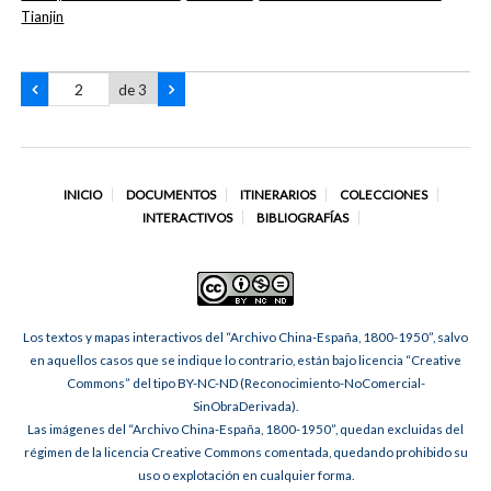
Tianjin
de 3
INICIO
DOCUMENTOS
ITINERARIOS
COLECCIONES
INTERACTIVOS
BIBLIOGRAFÍAS
Los textos y mapas interactivos del “Archivo China-España, 1800-1950”, salvo
en aquellos casos que se indique lo contrario, están bajo licencia “Creative
Commons” del tipo BY-NC-ND (Reconocimiento-NoComercial-
SinObraDerivada).
Las imágenes del “Archivo China-España, 1800-1950”, quedan excluidas del
régimen de la licencia Creative Commons comentada, quedando prohibido su
uso o explotación en cualquier forma.