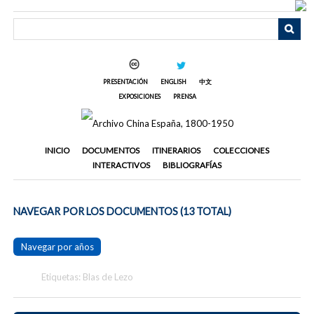
Saltar
al
contenido
principal
PRESENTACIÓN
ENGLISH
中文
EXPOSICIONES
PRENSA
INICIO
DOCUMENTOS
ITINERARIOS
COLECCIONES
INTERACTIVOS
BIBLIOGRAFÍAS
NAVEGAR POR LOS DOCUMENTOS (13 TOTAL)
Navegar por años
Etiquetas: Blas de Lezo