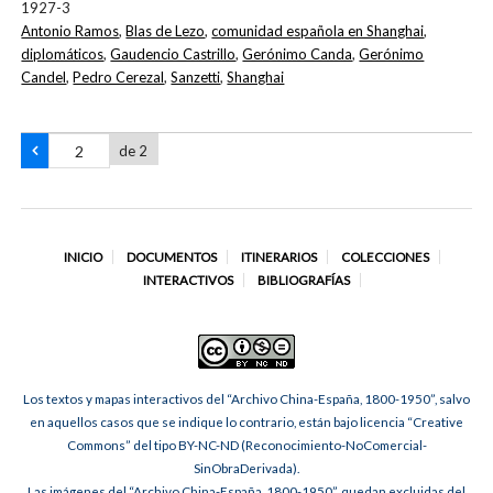
1927-3
Antonio Ramos
,
Blas de Lezo
,
comunidad española en Shanghai
,
diplomáticos
,
Gaudencio Castrillo
,
Gerónimo Canda
,
Gerónimo
Candel
,
Pedro Cerezal
,
Sanzetti
,
Shanghai
de 2
INICIO
DOCUMENTOS
ITINERARIOS
COLECCIONES
INTERACTIVOS
BIBLIOGRAFÍAS
Los textos y mapas interactivos del “Archivo China-España, 1800-1950”, salvo
en aquellos casos que se indique lo contrario, están bajo licencia “Creative
Commons” del tipo BY-NC-ND (Reconocimiento-NoComercial-
SinObraDerivada).
Las imágenes del “Archivo China-España, 1800-1950”, quedan excluidas del