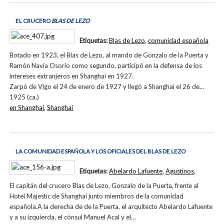
EL CRUCERO
BLAS DE LEZO
Etiquetas:
Blas de Lezo
,
comunidad española
Botado en 1923, el Blas de Lezo, al mando de Gonzalo de la Puerta y
Ramón Navía Osorio como segundo, participó en la defensa de los
intereses extranjeros en Shanghai en 1927.
Zarpó de Vigo el 24 de enero de 1927 y llegó a Shanghai el 26 de…
1925 (ca.)
en Shanghai
,
Shanghai
LA COMUNIDAD ESPAÑOLA Y LOS OFICIALES DEL BLAS DE LEZO
Etiquetas:
Abelardo Lafuente
,
Agustinos
,
El capitán del crucero Blas de Lezo, Gonzalo de la Puerta, frente al
Hotel Majestic de Shanghai junto miembros de la comunidad
española.A la derecha de de la Puerta, el arquitecto Abelardo Lafuente
y a su izquierda, el cónsul Manuel Acal y el…