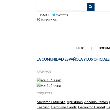
Saltar
al
contenido
E-MAIL
TWITTER
principal
AVISO LEGAL
INICIO
DOCUM
LA COMUNIDAD ESPAÑOLA Y LOS OFICIALES
ARCHIVOS
ETIQUETAS
Abelardo Lafuente
,
Agustinos
,
Antonio Ramos
,
Castrillo
,
Gerónimo Canda
,
Gerónimo Candel
,
Pe