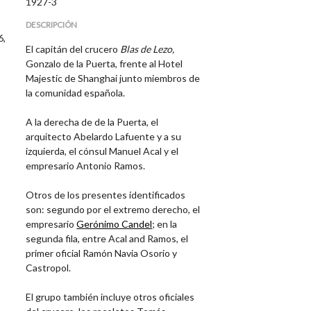
1927-3
DESCRIPCIÓN
6,
El capitán del crucero
Blas de Lezo,
Gonzalo de la Puerta, frente al Hotel
Majestic de Shanghai junto miembros de
la comunidad española.
A la derecha de de la Puerta, el
arquitecto Abelardo Lafuente y a su
izquierda, el cónsul Manuel Acal y el
empresario Antonio Ramos.
Otros de los presentes identificados
son:
segundo por el extremo derecho, el
empresario
Gerónimo Candel
; e
n la
segunda fila, entre Acal and Ramos, el
primer oficial Ramón Navia Osorio y
Castropol.
El grupo también incluye otros oficiales