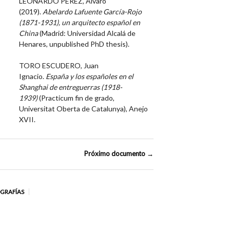
LEONARDO PÉREZ, Álvaro
(2019).
Abelardo Lafuente García-Rojo
(1871-1931), un arquitecto español en
China
(Madrid: Universidad Alcalá de
Henares, unpublished PhD thesis).
TORO ESCUDERO, Juan
Ignacio.
España y los españoles en el
Shanghai de entreguerras (1918-
1939)
(Practicum fin de grado,
Universitat Oberta de Catalunya), Anejo
XVII.
Próximo documento →
OGRAFÍAS