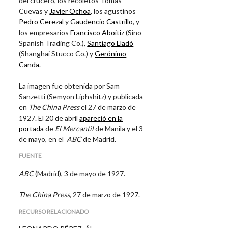
del crucero, los recoletos Tomás
Cuevas y
Javier Ochoa
, los agustinos
Pedro Cerezal
y
Gaudencio Castrillo
, y
los empresarios
Francisco Aboitiz
(Sino-
Spanish Trading Co.),
Santiago Lladó
(Shanghai Stucco Co.) y
Gerónimo
Canda
.
La imagen fue obtenida por Sam
Sanzetti (Semyon Liphshitz) y publicada
en
The China Press
el 27 de marzo de
1927. El 20 de abril
apareció en la
portada
de
El Mercantil
de Manila y el 3
de mayo, en el
ABC
de Madrid.
FUENTE
ABC
(Madrid), 3 de mayo de 1927.
The China Press,
27 de marzo de 1927.
RECURSO RELACIONADO