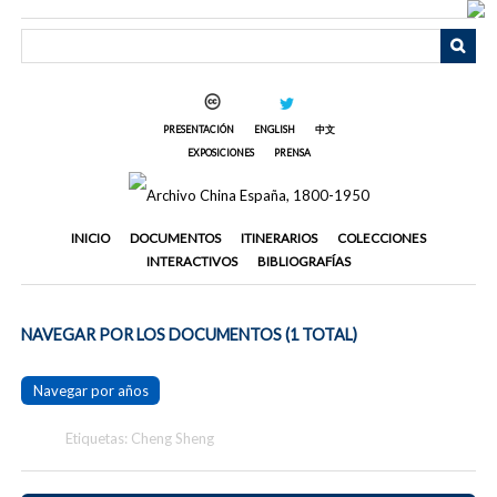
Saltar
al
contenido
principal
PRESENTACIÓN
ENGLISH
中文
EXPOSICIONES
PRENSA
INICIO
DOCUMENTOS
ITINERARIOS
COLECCIONES
INTERACTIVOS
BIBLIOGRAFÍAS
NAVEGAR POR LOS DOCUMENTOS (1 TOTAL)
Navegar por años
Etiquetas: Cheng Sheng