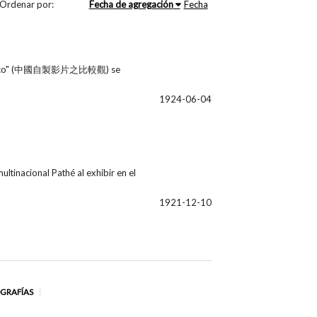
Ordenar por:
Fecha de agregación
Fecha
 doméstico" (中國自製影片之比較觀) se
1924-06-04
tinacional Pathé al exhibir en el
1921-12-10
OGRAFÍAS