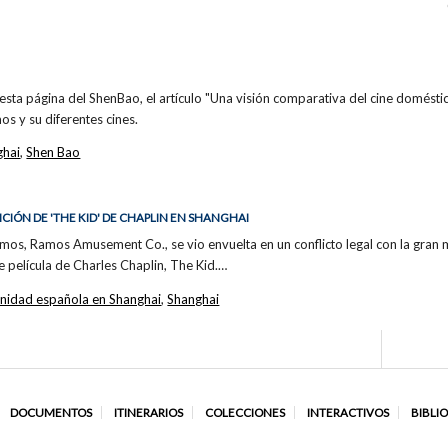
e esta página del ShenBao, el artículo "Una visión comparativa del cine
s y su diferentes cines.
ghai
,
Shen Bao
ICIÓN DE 'THE KID' DE CHAPLIN EN SHANGHAI
s, Ramos Amusement Co., se vio envuelta en un conflicto legal con la gran mul
e película de Charles Chaplin, The Kid.…
nidad española en Shanghai
,
Shanghai
DOCUMENTOS
ITINERARIOS
COLECCIONES
INTERACTIVOS
BIBLI