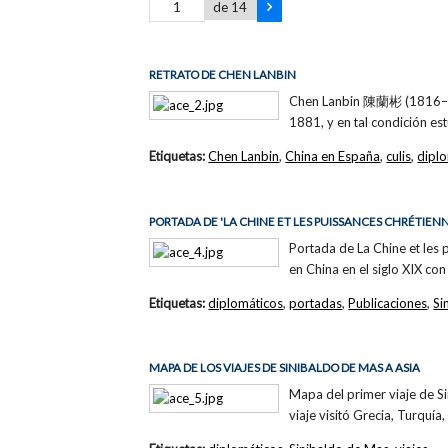
de 14
RETRATO DE CHEN LANBIN
Chen Lanbin 陳蘭彬 (1816–189
1881, y en tal condición est
Etiquetas:
Chen Lanbin
,
China en España
,
culis
,
dipl
PORTADA DE 'LA CHINE ET LES PUISSANCES CHRÉTIENN
Portada de La Chine et les 
en China en el siglo XIX co
Etiquetas:
diplomáticos
,
portadas
,
Publicaciones
,
Si
MAPA DE LOS VIAJES DE SINIBALDO DE MAS A ASIA
Mapa del primer viaje de Si
viaje visitó Grecia, Turquía,