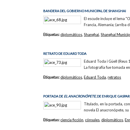
BANDERA DEL GOBIERNO MUNICIPAL DE SHANGHAI
El escude incluye el lema "
Francia, Alemania; (arriba d
Etiquetas:
diplomáticos
,
Shanghai
,
Shanghai Municip
RETRATO DE EDUARD TODA
Eduard Toda i Güell (Reus 1
La fotografía fue tomada en
Etiquetas:
diplomáticos
,
Eduard Toda
,
retratos
PORTADA DE
EL ANACRONÓPETE
, DE ENRIQUE GASPAR
Titulado, en la portada, c
novela El anacronópete, su
Etiquetas:
ciencia ficción
,
cónsules
,
diplomáticos
,
En