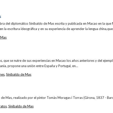
S
bra del diplomático Sinibaldo de Mas escrita y publicada en Macao en la qu
 en la escritura ideográfica y en su experiencia de aprender la lengua china,qu
e Mas
s, que se nutre de sus experiencias en Macao los años anteriores y del ejemp
emania, propone una unión entre España y Portugal, en…
ones
,
Sinibaldo de Mas
o de Mas, realizado por el pintor Tomàs Moragas i Torras (Girona, 1837 - Bar
ratos
,
Sinibaldo de Mas