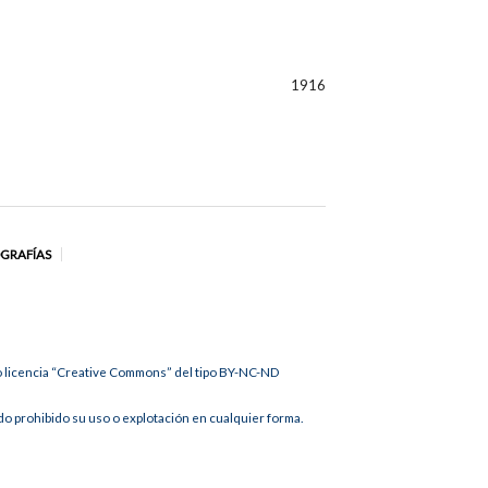
1916
OGRAFÍAS
jo licencia “Creative Commons” del tipo BY-NC-ND
 prohibido su uso o explotación en cualquier forma.