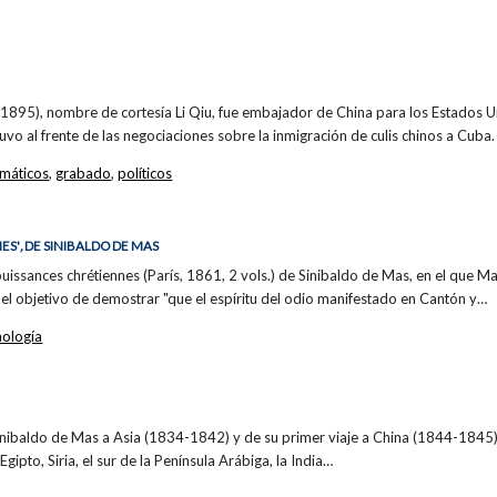
5), nombre de cortesía Li Qiu, fue embajador de China para los Estados U
uvo al frente de las negociaciones sobre la inmigración de culis chinos a Cuba.
omáticos
,
grabado
,
políticos
ES'
,
DE SINIBALDO DE MAS
puissances chrétiennes (París, 1861, 2 vols.) de Sinibaldo de Mas, en el que M
n el objetivo de demostrar "que el espíritu del odio manifestado en Cantón y…
nología
nibaldo de Mas a Asia (1834-1842) y de su primer viaje a China (1844-1845). 
 Egipto, Siria, el sur de la Península Arábiga, la India…