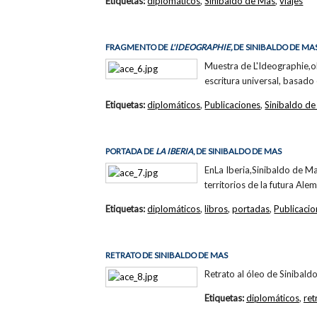
Etiquetas:
diplomáticos
,
Sinibaldo de Mas
,
viajes
FRAGMENTO DE
L'IDEOGRAPHIE,
DE SINIBALDO DE MA
Muestra de L'Ideographie,o
escritura universal, basado
Etiquetas:
diplomáticos
,
Publicaciones
,
Sinibaldo d
PORTADA DE
LA IBERIA
, DE SINIBALDO DE MAS
EnLa Iberia,Sinibaldo de Ma
territorios de la futura Al
Etiquetas:
diplomáticos
,
libros
,
portadas
,
Publicaci
RETRATO DE SINIBALDO DE MAS
Retrato al óleo de Sinibald
Etiquetas:
diplomáticos
,
ret