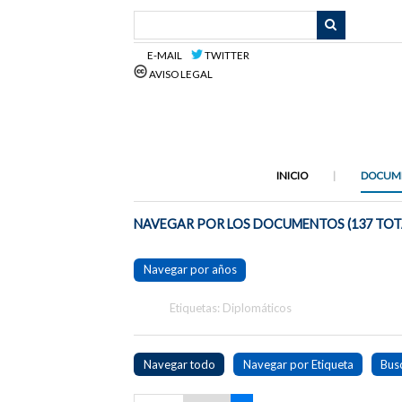
Saltar
al
contenido
E-MAIL
TWITTER
principal
AVISO LEGAL
INICIO
DOCUM
NAVEGAR POR LOS DOCUMENTOS (137 TOT
Navegar por años
Etiquetas: Diplomáticos
Navegar todo
Navegar por Etiqueta
Bus