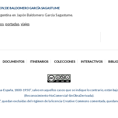
KIN
, DE BALDOMERO GARCÍA SAGASTUME
rgentina en Japón Baldomero García Sagastume.
ros
,
portadas
,
viajes
DOCUMENTOS
ITINERARIOS
COLECCIONES
INTERACTIVOS
BIBLI
na-España, 1800-1950”, salvo en aquellos casos que se indique lo contrario, están ba
(Reconocimiento-NoComercial-SinObraDerivada).
, quedan excluidas del régimen de la licencia Creative Commons comentada, quedando