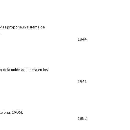
e Mas proponeun sistema de
e…
1844
lo dela unión aduanera en los
1851
celona, 1906).
1882