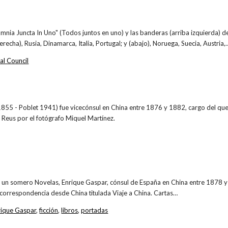
Omnia Juncta In Uno" (Todos juntos en uno) y las banderas (arriba izquierda) 
erecha), Rusia, Dinamarca, Italia, Portugal; y (abajo), Noruega, Suecia, Austria,
al Council
855 - Poblet 1941) fue vicecónsul en China entre 1876 y 1882, cargo del que v
 Reus por el fotógrafo Miquel Martínez.
on un somero Novelas, Enrique Gaspar, cónsul de España en China entre 1878 y
 correspondencia desde China titulada Viaje a China. Cartas…
rique Gaspar
,
ficción
,
libros
,
portadas