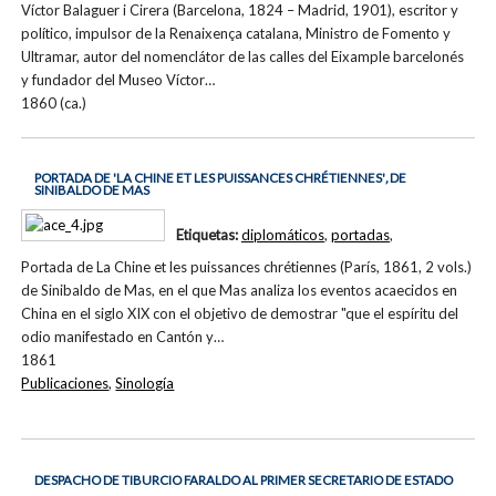
Víctor Balaguer i Cirera (Barcelona, 1824 – Madrid, 1901), escritor y
político, impulsor de la Renaixença catalana, Ministro de Fomento y
Ultramar, autor del nomenclátor de las calles del Eixample barcelonés
y fundador del Museo Víctor…
1860 (ca.)
PORTADA DE 'LA CHINE ET LES PUISSANCES CHRÉTIENNES'
,
DE
SINIBALDO DE MAS
Etiquetas:
diplomáticos
,
portadas
,
Portada de La Chine et les puissances chrétiennes (París, 1861, 2 vols.)
de Sinibaldo de Mas, en el que Mas analiza los eventos acaecidos en
China en el siglo XIX con el objetivo de demostrar "que el espíritu del
odio manifestado en Cantón y…
1861
Publicaciones
,
Sinología
DESPACHO DE TIBURCIO FARALDO AL PRIMER SECRETARIO DE ESTADO