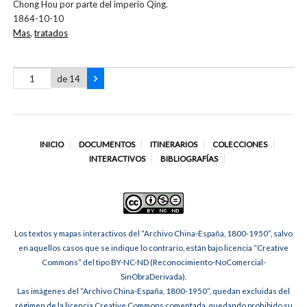
Chong Hou por parte del imperio Qing.
1864-10-10
Mas
,
tratados
de 14
INICIO
DOCUMENTOS
ITINERARIOS
COLECCIONES
INTERACTIVOS
BIBLIOGRAFÍAS
Los textos y mapas interactivos del “Archivo China-España, 1800-1950”, salvo
en aquellos casos que se indique lo contrario, están bajo licencia “Creative
Commons” del tipo BY-NC-ND (Reconocimiento-NoComercial-
SinObraDerivada).
Las imágenes del “Archivo China-España, 1800-1950”, quedan excluidas del
régimen de la licencia Creative Commons comentada, quedando prohibido su