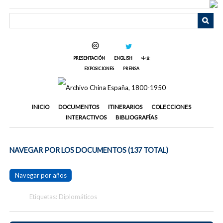
Saltar
al
contenido
principal
PRESENTACIÓN
ENGLISH
中文
EXPOSICIONES
PRENSA
INICIO
DOCUMENTOS
ITINERARIOS
COLECCIONES
INTERACTIVOS
BIBLIOGRAFÍAS
NAVEGAR POR LOS DOCUMENTOS (137 TOTAL)
Navegar por años
Etiquetas: Diplomáticos