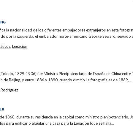
ING
tifica la nacionalidad de los diferentes embajadores extranjeros en esta fotogr
o por la izquierda, el embajador norte-americano George Seward, seguido
áticos
,
Legación
Toledo, 1829-1906) fue Ministro Plenipotenciario de España en China entre 
ión de Beijing, y entre 1886 y 1890, cuando dimitió.La fotografía es de 1869,…
 Rodríguez
 II
 de 1868, durante su residencia en la capital como ministro plenipotenciario
os para edificar o alquilar una casa para la Legación (que se halla…