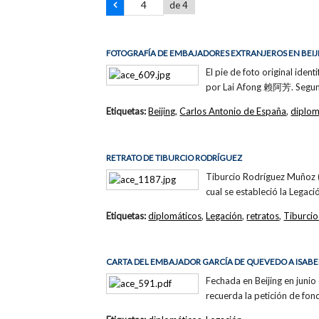
de 4
FOTOGRAFÍA DE EMBAJADORES EXTRANJEROS EN BEIJ
El pie de foto original iden
por Lai Afong 赖阿芳. Segund
Etiquetas:
Beijing
,
Carlos Antonio de España
,
diplom
RETRATO DE TIBURCIO RODRÍGUEZ
Tiburcio Rodríguez Muñoz (
cual se estableció la Legac
Etiquetas:
diplomáticos
,
Legación
,
retratos
,
Tiburcio
CARTA DEL EMBAJADOR GARCÍA DE QUEVEDO A ISABEL
Fechada en Beijing en junio
recuerda la petición de fond