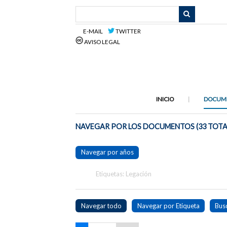
Saltar
al
contenido
E-MAIL
TWITTER
principal
AVISO LEGAL
INICIO
DOCUM
NAVEGAR POR LOS DOCUMENTOS (33 TOTA
Navegar por años
Etiquetas: Legación
Navegar todo
Navegar por Etiqueta
Bus