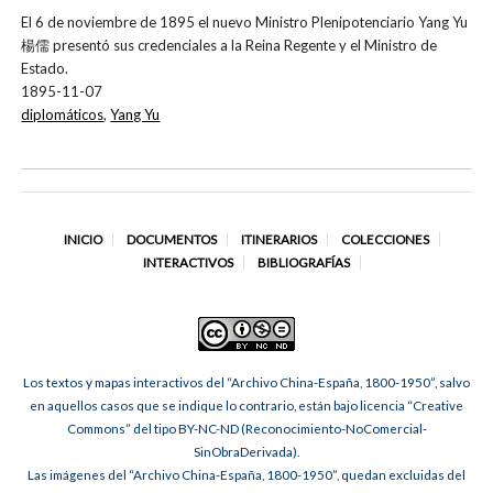
El 6 de noviembre de 1895 el nuevo Ministro Plenipotenciario Yang Yu
楊儒 presentó sus credenciales a la Reina Regente y el Ministro de
Estado.
1895-11-07
diplomáticos
,
Yang Yu
INICIO
DOCUMENTOS
ITINERARIOS
COLECCIONES
INTERACTIVOS
BIBLIOGRAFÍAS
Los textos y mapas interactivos del “Archivo China-España, 1800-1950”, salvo
en aquellos casos que se indique lo contrario, están bajo licencia “Creative
Commons” del tipo BY-NC-ND (Reconocimiento-NoComercial-
SinObraDerivada).
Las imágenes del “Archivo China-España, 1800-1950”, quedan excluidas del