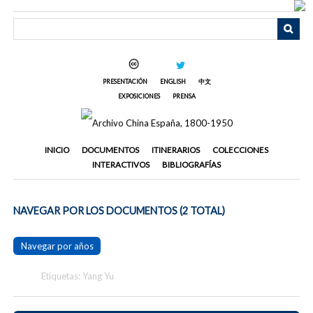
Saltar
al
contenido
principal
PRESENTACIÓN
ENGLISH
中文
EXPOSICIONES
PRENSA
INICIO
DOCUMENTOS
ITINERARIOS
COLECCIONES
INTERACTIVOS
BIBLIOGRAFÍAS
NAVEGAR POR LOS DOCUMENTOS (2 TOTAL)
Navegar por años
Etiquetas: Yang Yu