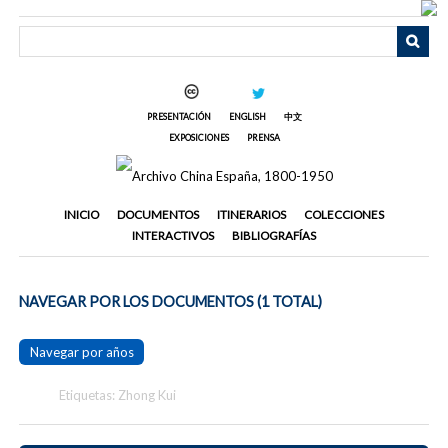
Saltar
al
contenido
principal
PRESENTACIÓN
ENGLISH
中文
EXPOSICIONES
PRENSA
INICIO
DOCUMENTOS
ITINERARIOS
COLECCIONES
INTERACTIVOS
BIBLIOGRAFÍAS
NAVEGAR POR LOS DOCUMENTOS (1 TOTAL)
Navegar por años
Etiquetas: Zhong Kui