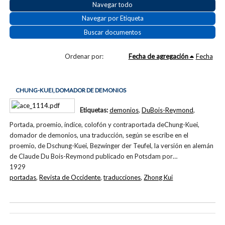
Navegar todo
Navegar por Etiqueta
Buscar documentos
Ordenar por:
Fecha de agregación
Fecha
CHUNG-KUEI, DOMADOR DE DEMONIOS
Etiquetas:
demonios
,
DuBois-Reymond
,
Portada, proemio, índice, colofón y contraportada deChung-Kuei,
domador de demonios, una traducción, según se escribe en el
proemio, de Dschung-Kuei, Bezwinger der Teufel, la versión en alemán
de Claude Du Bois-Reymond publicado en Potsdam por…
1929
portadas
,
Revista de Occidente
,
traducciones
,
Zhong Kui