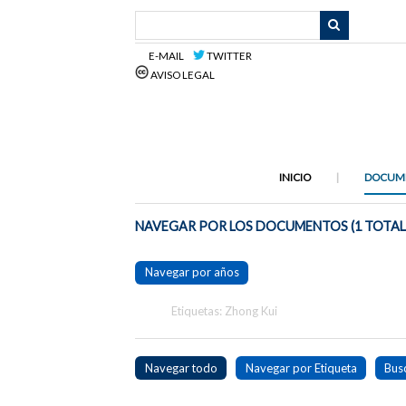
Saltar
al
contenido
E-MAIL
TWITTER
principal
AVISO LEGAL
INICIO
DOCUM
NAVEGAR POR LOS DOCUMENTOS (1 TOTAL
Navegar por años
Etiquetas: Zhong Kui
Navegar todo
Navegar por Etiqueta
Bus