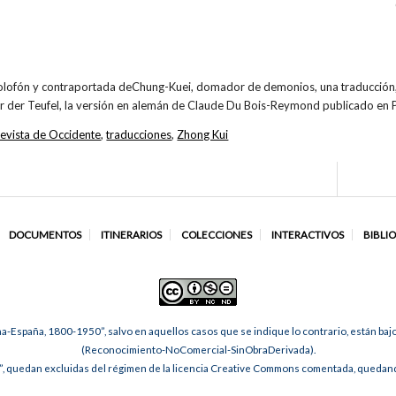
colofón y contraportada deChung-Kuei, domador de demonios, una traducción, 
r der Teufel, la versión en alemán de Claude Du Bois-Reymond publicado en
evista de Occidente
,
traducciones
,
Zhong Kui
DOCUMENTOS
ITINERARIOS
COLECCIONES
INTERACTIVOS
BIBLI
na-España, 1800-1950”, salvo en aquellos casos que se indique lo contrario, están ba
(Reconocimiento-NoComercial-SinObraDerivada).
, quedan excluidas del régimen de la licencia Creative Commons comentada, quedando