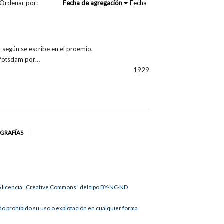
Ordenar por:
Fecha de agregación
Fecha
según se escribe en el proemio,
 Potsdam por…
1929
OGRAFÍAS
jo licencia “Creative Commons” del tipo BY-NC-ND
 prohibido su uso o explotación en cualquier forma.