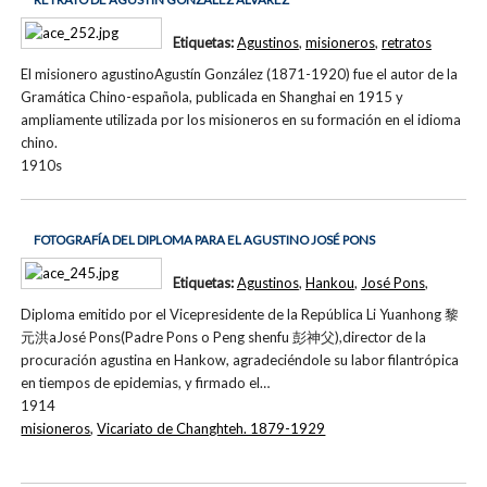
Etiquetas:
Agustinos
,
misioneros
,
retratos
El misionero agustinoAgustín González (1871-1920) fue el autor de la
Gramática Chino-española, publicada en Shanghai en 1915 y
ampliamente utilizada por los misioneros en su formación en el idioma
chino.
1910s
FOTOGRAFÍA DEL DIPLOMA PARA EL AGUSTINO JOSÉ PONS
Etiquetas:
Agustinos
,
Hankou
,
José Pons
,
Diploma emitido por el Vicepresidente de la República Li Yuanhong 黎
元洪aJosé Pons(Padre Pons o Peng shenfu 彭神父),director de la
procuración agustina en Hankow, agradeciéndole su labor filantrópica
en tiempos de epidemias, y firmado el…
1914
misioneros
,
Vicariato de Changhteh. 1879-1929