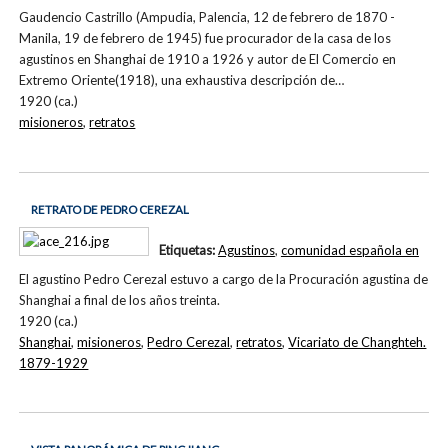
Gaudencio Castrillo (Ampudia, Palencia, 12 de febrero de 1870 -
Manila, 19 de febrero de 1945) fue procurador de la casa de los
agustinos en Shanghai de 1910 a 1926 y autor de El Comercio en
Extremo Oriente(1918), una exhaustiva descripción de…
1920 (ca.)
misioneros
,
retratos
RETRATO DE PEDRO CEREZAL
Etiquetas:
Agustinos
,
comunidad española en
El agustino Pedro Cerezal estuvo a cargo de la Procuración agustina de
Shanghai a final de los años treinta.
1920 (ca.)
Shanghai
,
misioneros
,
Pedro Cerezal
,
retratos
,
Vicariato de Changhteh.
1879-1929