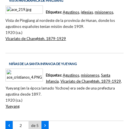
VISTA PANORÁMICA DE PINGJIANG
Etiquetas:
Agustinos
,
iglesias
,
misioneros
,
Vista de Pingjiang al nordeste de la provincia de Hunan, donde los
agustinos españoles tenían misión desde 1909.
1920 (ca.)
Vicariato de Changhteh. 1879-1929
NIÑAS DE LA SANTA INFANCIA DE YUEYANG
Etiquetas:
Agustinos
,
misioneros
,
Santa
Infancia
,
Vicariato de Changhteh. 1879-1929
,
Yueyang (en la época lamado Yochow) era sede de una prefectura
agustina desde 1897.
1920 (ca.)
Yueyang
de 5