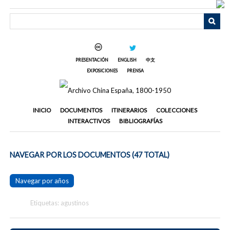
Saltar
al
contenido
principal
PRESENTACIÓN
ENGLISH
中文
EXPOSICIONES
PRENSA
INICIO
DOCUMENTOS
ITINERARIOS
COLECCIONES
INTERACTIVOS
BIBLIOGRAFÍAS
NAVEGAR POR LOS DOCUMENTOS (47 TOTAL)
Navegar por años
Etiquetas: agustinos