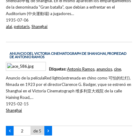
Shenbao申報 de Shanghai. En el mismo aparecen los emparejamientos
de la denominada "Gran batalla", que debían a enfrentar en el
Auditorium (中央運動場) a jugadores…
1935-07-06
alai
,
pelotaris
,
Shanghai
ANUNCIO DEL VICTORIA CINEMATOGRAPH DE SHANGHAI, PROPIEDAD
DE ANTONIO RAMOS
Etiquetas:
Antonio Ramos
,
anuncios
,
cine
,
Anuncio de la películaRed lights(estrenada en chino como 可怕的红灯),
filmada en 1923 por el directorClarence G. Badger, yque se estrenó en
Shanghai en el Victoria Cinematograph 维多利亚大戏院 de la calle
Haining Road,…
1925-02-15
Shanghai
de 5