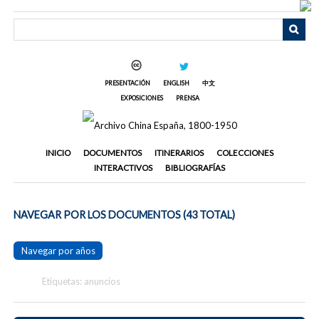
Saltar
al
contenido
principal
PRESENTACIÓN
ENGLISH
中文
EXPOSICIONES
PRENSA
INICIO
DOCUMENTOS
ITINERARIOS
COLECCIONES
INTERACTIVOS
BIBLIOGRAFÍAS
NAVEGAR POR LOS DOCUMENTOS (43 TOTAL)
Navegar por años
Etiquetas: anuncios