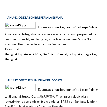
ANUNCIO DE LA SOMBRERERÍA LA ESPAÑA
Etiquetas:
anuncios
,
comunidad española en
Anuncio con fotografía de la sombrerería La España, propiedad de
Gerónimo Candel, en Shanghai, situada en el número 59 de North
Szechuen Road, en el International Settlement.
1926-3-28
Shanghai
,
España en China
,
Gerónimo Candel
,
La España
,
negocios
,
Shanghai
ANUNCIO DE THE SHANGHAI STUCCO CO.
Etiquetas:
anuncios
,
comunidad española en
La Shanghai Stucco Co. 上海大理石公司, empresa dedicada a
revestimientos cerámicos, fue creada en 1933 por Santiago Lladó y
Perpiñá y José Maria de Rozas en Shanghai.