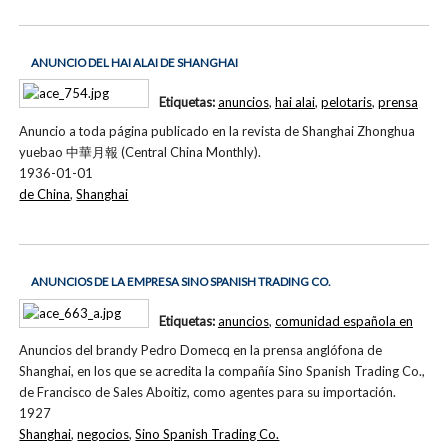
ANUNCIO DEL HAI ALAI DE SHANGHAI
Etiquetas:
anuncios
,
hai alai
,
pelotaris
,
prensa
Anuncio a toda página publicado en la revista de Shanghai Zhonghua
yuebao 中華月報 (Central China Monthly).
1936-01-01
de China
,
Shanghai
ANUNCIOS DE LA EMPRESA SINO SPANISH TRADING CO.
Etiquetas:
anuncios
,
comunidad española en
Anuncios del brandy Pedro Domecq en la prensa anglófona de
Shanghai, en los que se acredita la compañía Sino Spanish Trading Co.,
de Francisco de Sales Aboitiz, como agentes para su importación.
1927
Shanghai
,
negocios
,
Sino Spanish Trading Co.