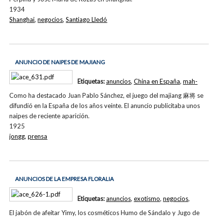
1934
Shanghai
,
negocios
,
Santiago Lledó
ANUNCIO DE NAIPES DE MAJIANG
Etiquetas:
anuncios
,
China en España
,
mah-
Como ha destacado Juan Pablo Sánchez, el juego del majiang 麻将 se
difundió en la España de los años veinte. El anuncio publicitaba unos
naipes de reciente aparición.
1925
jongg
,
prensa
ANUNCIOS DE LA EMPRESA FLORALIA
Etiquetas:
anuncios
,
exotismo
,
negocios
,
El jabón de afeitar Yimy, los cosméticos Humo de Sándalo y Jugo de