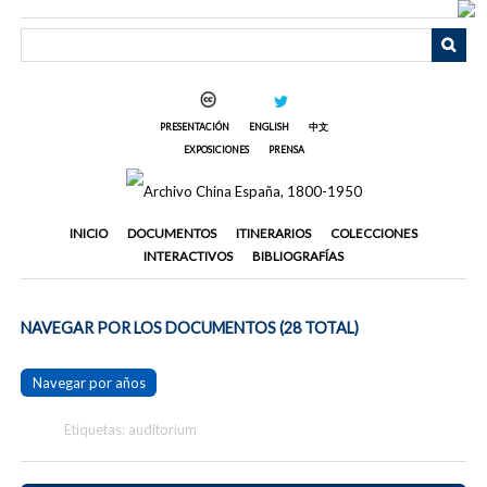
Saltar
al
contenido
principal
PRESENTACIÓN
ENGLISH
中文
EXPOSICIONES
PRENSA
INICIO
DOCUMENTOS
ITINERARIOS
COLECCIONES
INTERACTIVOS
BIBLIOGRAFÍAS
NAVEGAR POR LOS DOCUMENTOS (28 TOTAL)
Navegar por años
Etiquetas: auditorium