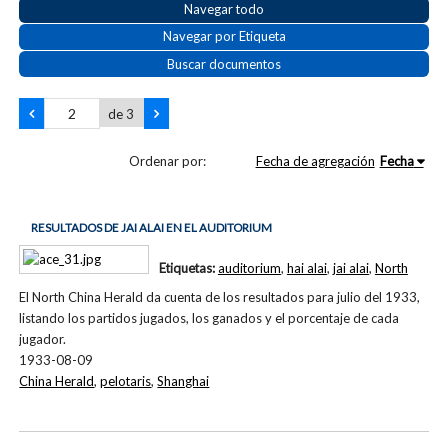
Navegar todo
Navegar por Etiqueta
Buscar documentos
de 3
Ordenar por:
Fecha de agregación
Fecha
RESULTADOS DE JAI ALAI EN EL AUDITORIUM
Etiquetas:
auditorium
,
hai alai
,
jai alai
,
North
El North China Herald da cuenta de los resultados para julio del 1933,
listando los partidos jugados, los ganados y el porcentaje de cada
jugador.
1933-08-09
China Herald
,
pelotaris
,
Shanghai