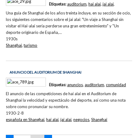
Etiquetas:
auditorium
,
hai alai
,
jai alai
,
Una guía de Shanghai de los años treinta incluye, en su sección de ocio,
los siguientes comentarios sobre el jai alai: "Un viaje a Shanghai sin
visitar el Hai-alai sería perderse una gran entretenimiento" y "Un
deporte originario de España,…
1930s
Shanghai
,
turismo
ANUNCIO DEL AUDITORIUM DE SHANGHAI
Etiquetas:
anuncios
,
auditorium
,
comunidad
El anuncio de las competiciones de hai alai en el Auditorium de
Shanghai la velocidad y espectáculo del deporte, así como una nota
sobre como pronunciar su nombre.
1930-2-8
española en Shanghai
,
hai alai
,
jai alai
,
negocios
,
Shanghai