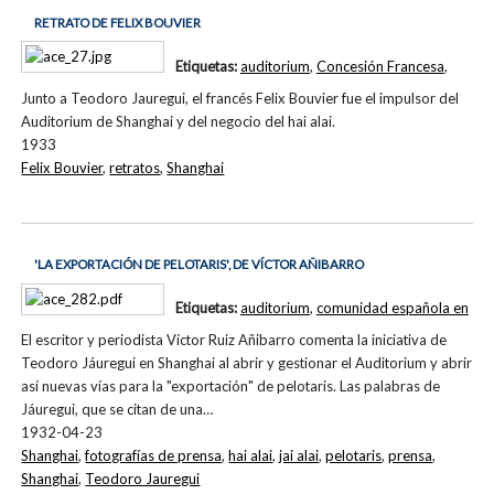
RETRATO DE FELIX BOUVIER
Etiquetas:
auditorium
,
Concesión Francesa
,
Junto a Teodoro Jauregui, el francés Felix Bouvier fue el impulsor del
Auditorium de Shanghai y del negocio del hai alai.
1933
Felix Bouvier
,
retratos
,
Shanghai
'LA EXPORTACIÓN DE PELOTARIS', DE VÍCTOR AÑIBARRO
Etiquetas:
auditorium
,
comunidad española en
El escritor y periodista Víctor Ruiz Añibarro comenta la iniciativa de
Teodoro Jáuregui en Shanghai al abrir y gestionar el Auditorium y abrir
así nuevas vías para la "exportación" de pelotaris. Las palabras de
Jáuregui, que se citan de una…
1932-04-23
Shanghai
,
fotografías de prensa
,
hai alai
,
jai alai
,
pelotaris
,
prensa
,
Shanghai
,
Teodoro Jauregui