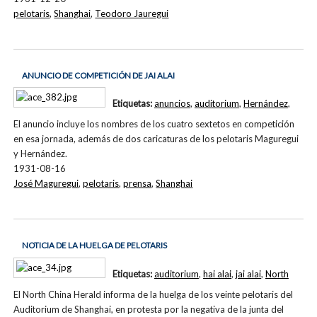
pelotaris
,
Shanghai
,
Teodoro Jauregui
ANUNCIO DE COMPETICIÓN DE JAI ALAI
Etiquetas:
anuncios
,
auditorium
,
Hernández
,
El anuncio incluye los nombres de los cuatro sextetos en competición
en esa jornada, además de dos caricaturas de los pelotaris Maguregui
y Hernández.
1931-08-16
José Maguregui
,
pelotaris
,
prensa
,
Shanghai
NOTICIA DE LA HUELGA DE PELOTARIS
Etiquetas:
auditorium
,
hai alai
,
jai alai
,
North
El North China Herald informa de la huelga de los veinte pelotaris del
Auditorium de Shanghai, en protesta por la negativa de la junta del