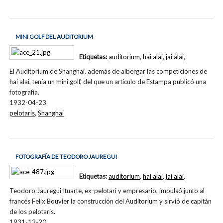
MINI GOLF DEL AUDITORIUM
Etiquetas:
auditorium
,
hai alai
,
jai alai
,
El Auditorium de Shanghai, además de albergar las competiciones de
hai alai, tenía un mini golf, del que un artículo de Estampa publicó una
fotografía.
1932-04-23
pelotaris
,
Shanghai
FOTOGRAFÍA DE TEODORO JAUREGUI
Etiquetas:
auditorium
,
hai alai
,
jai alai
,
Teodoro Jauregui Ituarte, ex-pelotari y empresario, impulsó junto al
francés Felix Bouvier la construcción del Auditorium y sirvió de capitán
de los pelotaris.
1931-12-20