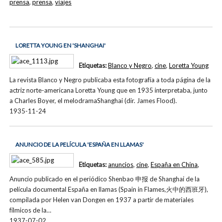
prensa
,
prensa
,
viajes
LORETTA YOUNG EN 'SHANGHAI'
Etiquetas:
Blanco y Negro
,
cine
,
Loretta Young
La revista Blanco y Negro publicaba esta fotografía a toda página de la
actriz norte-americana Loretta Young que en 1935 interpretaba, junto
a Charles Boyer, el melodramaShanghai (dir. James Flood).
1935-11-24
ANUNCIO DE LA PELÍCULA 'ESPAÑA EN LLAMAS'
Etiquetas:
anuncios
,
cine
,
España en China
,
Anuncio publicado en el periódico Shenbao 申报 de Shanghai de la
película documental España en llamas (Spain in Flames,火中的西班牙),
compilada por Helen van Dongen en 1937 a partir de materiales
fílmicos de la…
1937-07-02