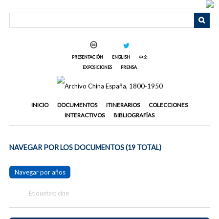
Saltar
al
contenido
principal
PRESENTACIÓN
ENGLISH
中文
EXPOSICIONES
PRENSA
INICIO
DOCUMENTOS
ITINERARIOS
COLECCIONES
INTERACTIVOS
BIBLIOGRAFÍAS
NAVEGAR POR LOS DOCUMENTOS (19 TOTAL)
Navegar por años
Etiquetas: cine