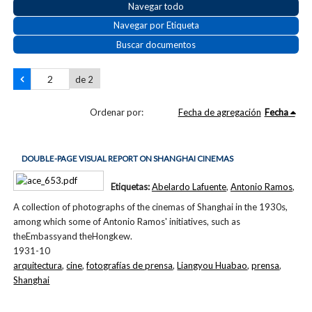
Navegar todo
Navegar por Etiqueta
Buscar documentos
de 2
Ordenar por:
Fecha de agregación
Fecha
DOUBLE-PAGE VISUAL REPORT ON SHANGHAI CINEMAS
Etiquetas:
Abelardo Lafuente
,
Antonio Ramos
,
A collection of photographs of the cinemas of Shanghai in the 1930s,
among which some of Antonio Ramos' initiatives, such as
theEmbassyand theHongkew.
1931-10
arquitectura
,
cine
,
fotografías de prensa
,
Liangyou Huabao
,
prensa
,
Shanghai