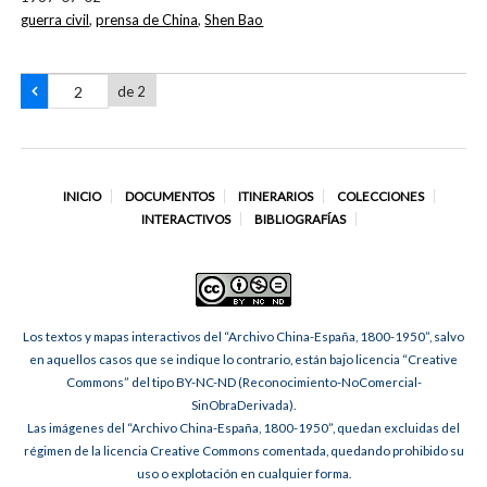
guerra civil
,
prensa de China
,
Shen Bao
de 2
INICIO
DOCUMENTOS
ITINERARIOS
COLECCIONES
INTERACTIVOS
BIBLIOGRAFÍAS
Los textos y mapas interactivos del “Archivo China-España, 1800-1950”, salvo
en aquellos casos que se indique lo contrario, están bajo licencia “Creative
Commons” del tipo BY-NC-ND (Reconocimiento-NoComercial-
SinObraDerivada).
Las imágenes del “Archivo China-España, 1800-1950”, quedan excluidas del
régimen de la licencia Creative Commons comentada, quedando prohibido su
uso o explotación en cualquier forma.