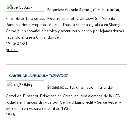
Etiquetas:
Antonio Ramos
,
cine
,
ilustración
,
En el pie de foto se lee: "Figuras cinemotográfícas—Don Antonio
Ramos, primer emperador de la dinastía cinematográfica en Shanghai.
Como buen español dinámico y aventurero, corrió por lejanas tierras,
llevando el cine a China, donde…
1933-07-21
prensa
CARTEL DE LA PELÍCULA
TURANDOT
Etiquetas:
cartel
,
cine
,
ficción
,
Turandot
Cartel de Turandot, Princesse de Chine, película alemana de la UFA
rodada en francés, dirigida por Gerhard Lamprecht y Serge Véber y
estrenada en España en abril de 1935.
1935