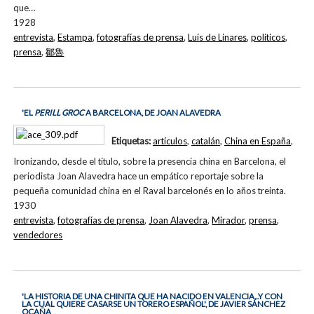
que…
1928
entrevista
,
Estampa
,
fotografías de prensa
,
Luis de Linares
,
políticos
,
prensa
,
鄒魯
'EL
PERILL GROC
A BARCELONA, DE JOAN ALAVEDRA
Etiquetas:
artículos
,
catalán
,
China en España
,
Ironizando, desde el título, sobre la presencia china en Barcelona, el
periodista Joan Alavedra hace un empático reportaje sobre la
pequeña comunidad china en el Raval barcelonés en lo años treinta.
1930
entrevista
,
fotografías de prensa
,
Joan Alavedra
,
Mirador
,
prensa
,
vendedores
'LA HISTORIA DE UNA CHINITA QUE HA NACIDO EN VALENCIA...Y CON
LA CUAL QUIERE CASARSE UN TORERO ESPAÑOL', DE JAVIER SÁNCHEZ
OCAÑA