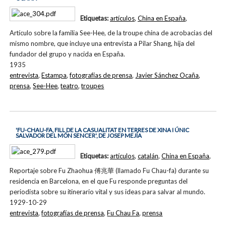
Etiquetas:
artículos
,
China en España
,
Artículo sobre la familia See-Hee, de la troupe china de acrobacias del
mismo nombre, que incluye una entrevista a Pilar Shang, hija del
fundador del grupo y nacida en España.
1935
entrevista
,
Estampa
,
fotografías de prensa
,
Javier Sánchez Ocaña
,
prensa
,
See-Hee
,
teatro
,
troupes
'FU-CHAU-FA, FILL DE LA CASUALITAT EN TERRES DE XINA I ÚNIC
SALVADOR DEL MÓN SENCER', DE JOSEP MEJÍA
Etiquetas:
artículos
,
catalán
,
China en España
,
Reportaje sobre Fu Zhaohua 傅兆華 (llamado Fu Chau-fa) durante su
residencia en Barcelona, en el que Fu responde preguntas del
periodista sobre su itinerario vital y sus ideas para salvar al mundo.
1929-10-29
entrevista
,
fotografías de prensa
,
Fu Chau Fa
,
prensa