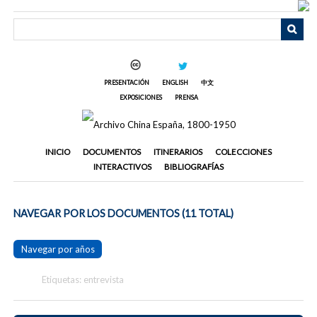
Saltar
al
contenido
principal
PRESENTACIÓN
ENGLISH
中文
EXPOSICIONES
PRENSA
INICIO
DOCUMENTOS
ITINERARIOS
COLECCIONES
INTERACTIVOS
BIBLIOGRAFÍAS
NAVEGAR POR LOS DOCUMENTOS (11 TOTAL)
Navegar por años
Etiquetas: entrevista