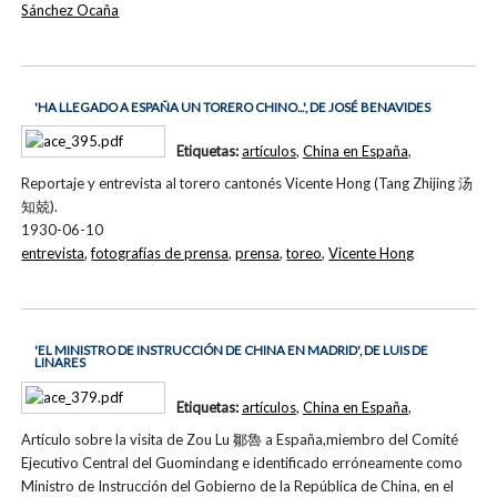
Sánchez Ocaña
'HA LLEGADO A ESPAÑA UN TORERO CHINO...', DE JOSÉ BENAVIDES
Etiquetas:
artículos
,
China en España
,
Reportaje y entrevista al torero cantonés Vicente Hong (Tang Zhijing 汤
知兢).
1930-06-10
entrevista
,
fotografías de prensa
,
prensa
,
toreo
,
Vicente Hong
'EL MINISTRO DE INSTRUCCIÓN DE CHINA EN MADRID', DE LUIS DE
LINARES
Etiquetas:
artículos
,
China en España
,
Artículo sobre la visita de Zou Lu 鄒魯 a España,miembro del Comité
Ejecutivo Central del Guomindang e identificado erróneamente como
Ministro de Instrucción del Gobierno de la República de China, en el