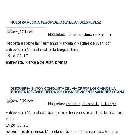
'NUESTRA VECINA
VISIÓN DE JADE
', DE ANDRÉS REVESZ
Etiquetas:
artículos
,
China en España
,
Reportaje sobre las hermanas Marcela y Nadine de Juan, con
entrevista a Marcela sobre la lengua china.
1946-02-17
entrevista
,
Marcela de Juan
,
prensa
'DESCUBRIMIENTO Y CONQUISTA DEL AMOR POR LOS CHINOS. LA
SEÑORITA
VISIÓN
DE PIEDRA PRECIOSA', DE VICENTE SÁNCHEZ OCAÑA
Etiquetas:
artículos
,
entrevista
,
Estampa
,
Entrevista a Marcela de Juan sobre diferentes aspectos de la cultura
china.
1928-08-21
fotografías de prensa
,
Marcela de Juan
,
prensa
,
retratos
,
Vicente