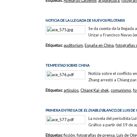
Etiquetas:
Abelardo Lafuente
,
arquitectura
,
fotograf
NOTICIA DE LA LLEGADA DE NUEVOS PELOTARIS
Se da cuenta de la llegada 
Urizar y Francisco Navas (en
Etiquetas:
auditorium
,
España en China
,
fotografías
TEMPESTAD SOBRE CHINA
Noticia sobre el conflicto
Zhang arrestó a Chiang para
Etiquetas:
artículos
,
Chiang Kai-shek
,
comunismo
,
fo
PRIMERA ENTREGA DE
EL DIABLO BLANCO,
DE LUIS DE
La novela del periodista L
Gráfico a partir del 19 de 
Etiquetas:
ficción
,
fotografías de prensa
,
Luis de Ot