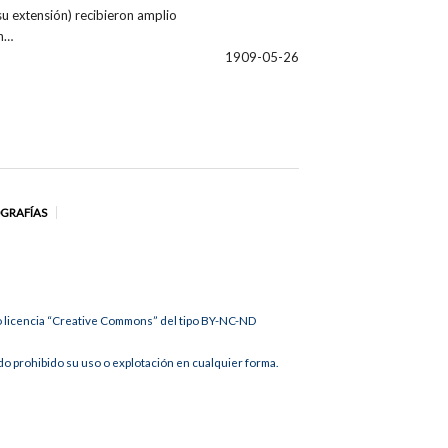
su extensión) recibieron amplio
ón…
1909-05-26
OGRAFÍAS
jo licencia “Creative Commons” del tipo BY-NC-ND
 prohibido su uso o explotación en cualquier forma.