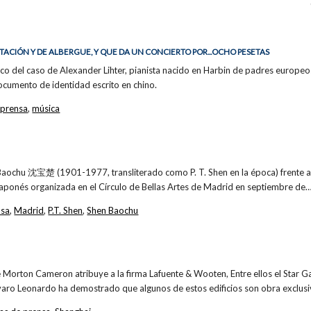
CIÓN Y DE ALBERGUE, Y QUE DA UN CONCIERTO POR...OCHO PESETAS
eco del caso de Alexander Lihter, pianista nacido en Harbin de padres europeo
ocumento de identidad escrito en chino.
 prensa
,
música
 Baochu 沈宝楚 (1901-1977, transliterado como P. T. Shen en la época) frente a
 japonés organizada en el Círculo de Bellas Artes de Madrid en septiembre de
nsa
,
Madrid
,
P.T. Shen
,
Shen Baochu
e Morton Cameron atribuye a la firma Lafuente & Wooten, Entre ellos el Star 
lvaro Leonardo ha demostrado que algunos de estos edificios son obra exclusi