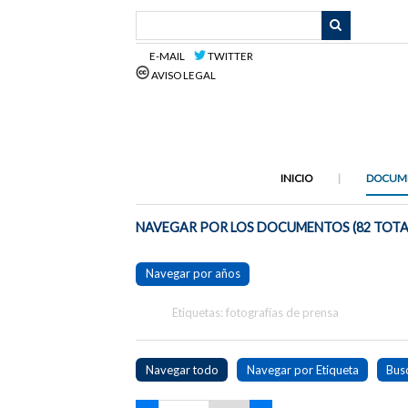
Saltar
al
contenido
E-MAIL
TWITTER
principal
AVISO LEGAL
INICIO
DOCUM
NAVEGAR POR LOS DOCUMENTOS (82 TOTA
Navegar por años
Etiquetas: fotografías de prensa
Navegar todo
Navegar por Etiqueta
Bus