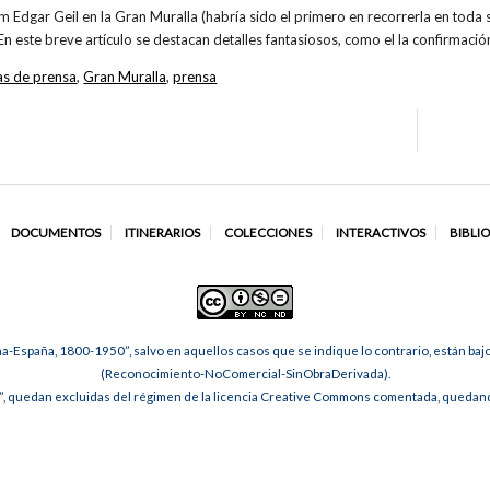
m Edgar Geil en la Gran Muralla (habría sido el primero en recorrerla en toda 
En este breve artículo se destacan detalles fantasiosos, como el la confirmaci
as de prensa
,
Gran Muralla
,
prensa
DOCUMENTOS
ITINERARIOS
COLECCIONES
INTERACTIVOS
BIBLI
na-España, 1800-1950”, salvo en aquellos casos que se indique lo contrario, están ba
(Reconocimiento-NoComercial-SinObraDerivada).
, quedan excluidas del régimen de la licencia Creative Commons comentada, quedando