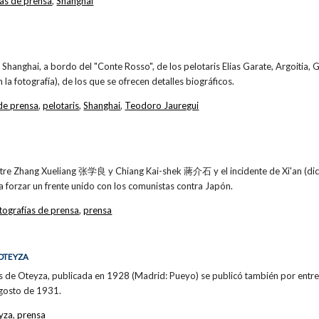
ías de prensa
,
Shanghai
a Shanghai, a bordo del "Conte Rosso", de los pelotaris Elias Garate, Argoitia,
 la fotografía), de los que se ofrecen detalles biográficos.
 de prensa
,
pelotaris
,
Shanghai
,
Teodoro Jauregui
 entre Zhang Xueliang 张学良 y Chiang Kai-shek 蔣介石 y el incidente de Xi'an (dic
 forzar un frente unido con los comunistas contra Japón.
tografías de prensa
,
prensa
 OTEYZA
uis de Oteyza, publicada en 1928 (Madrid: Pueyo) se publicó también por ent
agosto de 1931.
eyza
,
prensa