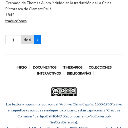
Grabado de Thomas Allom incluido en la traducción de La China
Pintoresca de Clement Pellé.
1845
traducciones
de 6
INICIO
DOCUMENTOS
ITINERARIOS
COLECCIONES
INTERACTIVOS
BIBLIOGRAFÍAS
Los textos y mapas interactivos del “Archivo China-España, 1800-1950”, salvo
en aquellos casos que se indique lo contrario, están bajo licencia “Creative
Commons” del tipo BY-NC-ND (Reconocimiento-NoComercial-
SinObraDerivada).