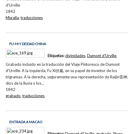
d'Urville
1842
Muralla
,
traducciones
FU-HI Y DEIDAD CHINA
Etiquetas:
divinidades
,
Dumont d'Urville
,
Grabado incluido en la traducción del Viaje Pintoresco de Dumont
d'Urville. A la izquierda, Fu Xi伏羲, en su papel de inventor de los
trigramas. A la derecha, seguramente una representación de Raijin雷神,
dios de la lluvia y los…
1842
grabado
,
traducciones
ENTRADA A MACAO
Etiquetas:
Dumont d'Urville
,
grabado
,
libros
,