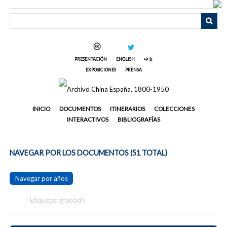
Saltar
al
contenido
principal
PRESENTACIÓN
ENGLISH
中文
EXPOSICIONES
PRENSA
INICIO
DOCUMENTOS
ITINERARIOS
COLECCIONES
INTERACTIVOS
BIBLIOGRAFÍAS
NAVEGAR POR LOS DOCUMENTOS (51 TOTAL)
Navegar por años
Etiquetas: grabado