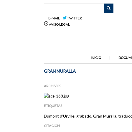
Saltar
al
contenido
E-MAIL
TWITTER
principal
AVISO LEGAL
INICIO
DOCUM
GRAN MURALLA
ARCHIVOS
ETIQUETAS
Dumont d'Urville
,
grabado
,
Gran Muralla
,
traduc
CITACIÓN