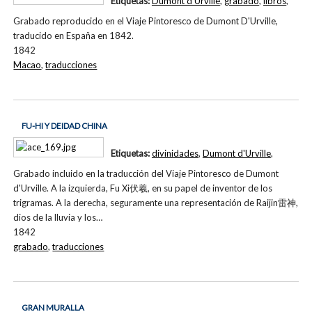
Etiquetas:
Dumont d'Urville
,
grabado
,
libros
,
Grabado reproducido en el Viaje Pintoresco de Dumont D'Urville,
traducido en España en 1842.
1842
Macao
,
traducciones
FU-HI Y DEIDAD CHINA
Etiquetas:
divinidades
,
Dumont d'Urville
,
Grabado incluido en la traducción del Viaje Pintoresco de Dumont
d'Urville. A la izquierda, Fu Xi伏羲, en su papel de inventor de los
trigramas. A la derecha, seguramente una representación de Raijin雷神,
dios de la lluvia y los…
1842
grabado
,
traducciones
GRAN MURALLA