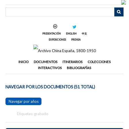
Saltar
al
contenido
principal
PRESENTACIÓN
ENGLISH
中文
EXPOSICIONES
PRENSA
INICIO
DOCUMENTOS
ITINERARIOS
COLECCIONES
INTERACTIVOS
BIBLIOGRAFÍAS
NAVEGAR POR LOS DOCUMENTOS (51 TOTAL)
Navegar por años
Etiquetas: grabado