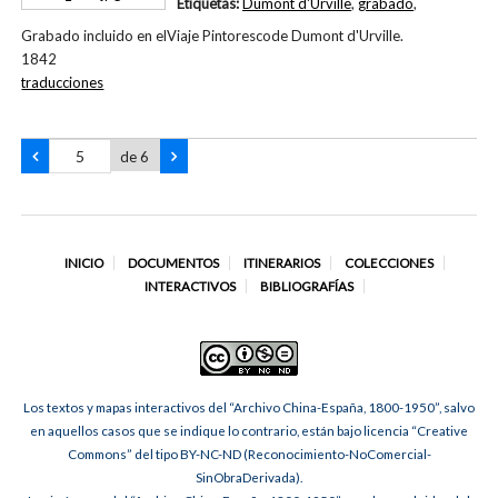
Etiquetas:
Dumont d'Urville
,
grabado
,
Grabado incluido en elViaje Pintorescode Dumont d'Urville.
1842
traducciones
de 6
INICIO
DOCUMENTOS
ITINERARIOS
COLECCIONES
INTERACTIVOS
BIBLIOGRAFÍAS
Los textos y mapas interactivos del “Archivo China-España, 1800-1950”, salvo
en aquellos casos que se indique lo contrario, están bajo licencia “Creative
Commons” del tipo BY-NC-ND (Reconocimiento-NoComercial-
SinObraDerivada).