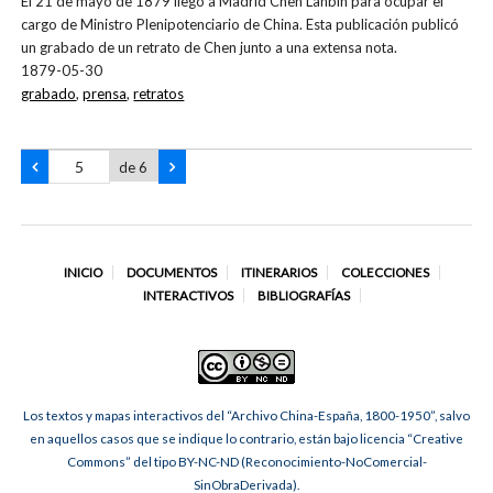
El 21 de mayo de 1879 llegó a Madrid Chen Lanbin para ocupar el
cargo de Ministro Plenipotenciario de China. Esta publicación publicó
un grabado de un retrato de Chen junto a una extensa nota.
1879-05-30
grabado
,
prensa
,
retratos
de 6
INICIO
DOCUMENTOS
ITINERARIOS
COLECCIONES
INTERACTIVOS
BIBLIOGRAFÍAS
Los textos y mapas interactivos del “Archivo China-España, 1800-1950”, salvo
en aquellos casos que se indique lo contrario, están bajo licencia “Creative
Commons” del tipo BY-NC-ND (Reconocimiento-NoComercial-
SinObraDerivada).