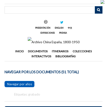
Saltar
al
contenido
principal
PRESENTACIÓN
ENGLISH
中文
EXPOSICIONES
PRENSA
INICIO
DOCUMENTOS
ITINERARIOS
COLECCIONES
INTERACTIVOS
BIBLIOGRAFÍAS
NAVEGAR POR LOS DOCUMENTOS (51 TOTAL)
Navegar por años
Etiquetas: grabado