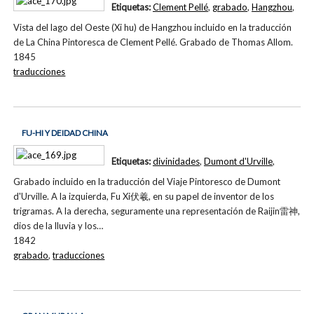
Etiquetas:
Clement Pellé
,
grabado
,
Hangzhou
,
Vista del lago del Oeste (Xi hu) de Hangzhou incluido en la traducción
de La China Pintoresca de Clement Pellé. Grabado de Thomas Allom.
1845
traducciones
FU-HI Y DEIDAD CHINA
Etiquetas:
divinidades
,
Dumont d'Urville
,
Grabado incluido en la traducción del Viaje Pintoresco de Dumont
d'Urville. A la izquierda, Fu Xi伏羲, en su papel de inventor de los
trigramas. A la derecha, seguramente una representación de Raijin雷神,
dios de la lluvia y los…
1842
grabado
,
traducciones