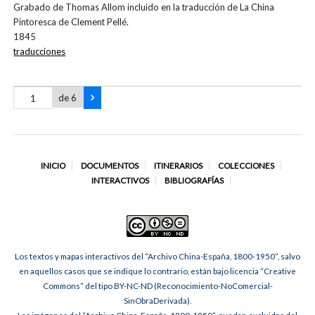
Grabado de Thomas Allom incluido en la traducción de La China
Pintoresca de Clement Pellé.
1845
traducciones
de 6
INICIO
DOCUMENTOS
ITINERARIOS
COLECCIONES
INTERACTIVOS
BIBLIOGRAFÍAS
Los textos y mapas interactivos del “Archivo China-España, 1800-1950”, salvo
en aquellos casos que se indique lo contrario, están bajo licencia “Creative
Commons” del tipo BY-NC-ND (Reconocimiento-NoComercial-
SinObraDerivada).