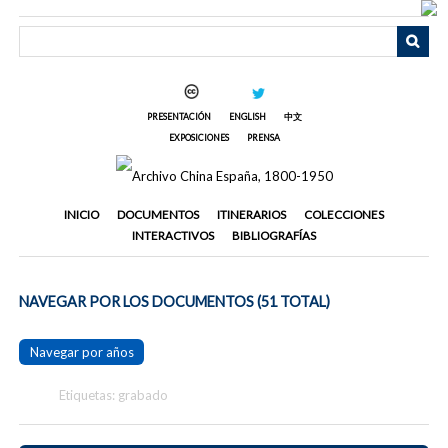
Saltar
al
contenido
principal
PRESENTACIÓN
ENGLISH
中文
EXPOSICIONES
PRENSA
INICIO
DOCUMENTOS
ITINERARIOS
COLECCIONES
INTERACTIVOS
BIBLIOGRAFÍAS
NAVEGAR POR LOS DOCUMENTOS (51 TOTAL)
Navegar por años
Etiquetas: grabado