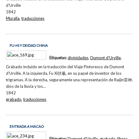
d'Urville
1842
Muralla
,
traducciones
FU-HI Y DEIDAD CHINA
Etiquetas:
divinidades
,
Dumont d'Urville
,
Grabado incluido en la traducción del Viaje Pintoresco de Dumont
d'Urville. A la izquierda, Fu Xi伏羲, en su papel de inventor de los
trigramas. A la derecha, seguramente una representación de Raijin雷神,
dios de la lluvia y los…
1842
grabado
,
traducciones
ENTRADA A MACAO
Etiquetas:
Dumont d'Urville
,
grabado
,
libros
,