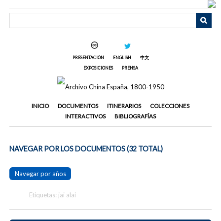
Saltar
al
contenido
principal
PRESENTACIÓN
ENGLISH
中文
EXPOSICIONES
PRENSA
INICIO
DOCUMENTOS
ITINERARIOS
COLECCIONES
INTERACTIVOS
BIBLIOGRAFÍAS
NAVEGAR POR LOS DOCUMENTOS (32 TOTAL)
Navegar por años
Etiquetas: jai alai