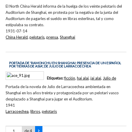
El North China Herald informa de la huelga de los veinte pelotaris del
Auditorium de Shanghai, en protesta por la negativa de la junta del
Auditorium de pagarles el sueldo en libras esterlinas, tal y como
estipulaba su contrato.
1931-07-14
China Herald
,
pelotaris
,
prensa
,
Shanghai
PORTADA DE 'RAMONCHU EN SHANGHAI: PRESENCIA DE UN ESPAÑOL
POR TIERRAS DE ASIA', DE JULIO DE LARRACOECHEA
Etiquetas:
ficción
,
hai alai
,
jai alai
,
Julio de
Portada de la novela de Julio de Larracoechea ambientada en
Shanghai en los años treinta y protagonizada por un pelotari vasco
desplazado a Shanghai para jugar en el Auditorium.
1941
Larracoechea
,
libros
,
pelotaris
de 4