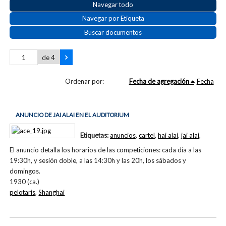
Navegar todo
Navegar por Etiqueta
Buscar documentos
de 4
Ordenar por:
Fecha de agregación
Fecha
ANUNCIO DE JAI ALAI EN EL AUDITORIUM
Etiquetas:
anuncios
,
cartel
,
hai alai
,
jai alai
,
El anuncio detalla los horarios de las competiciones: cada día a las
19:30h, y sesión doble, a las 14:30h y las 20h, los sábados y
domingos.
1930 (ca.)
pelotaris
,
Shanghai