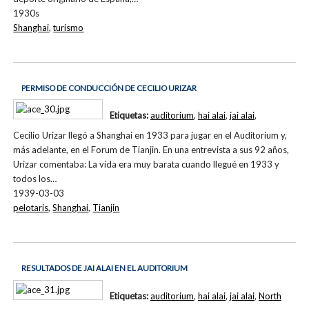
1930s
Shanghai
,
turismo
PERMISO DE CONDUCCIÓN DE CECILIO URIZAR
Etiquetas:
auditorium
,
hai alai
,
jai alai
,
Cecilio Urizar llegó a Shanghai en 1933 para jugar en el Auditorium y,
más adelante, en el Forum de Tianjin. En una entrevista a sus 92 años,
Urizar comentaba: La vida era muy barata cuando llegué en 1933 y
todos los…
1939-03-03
pelotaris
,
Shanghai
,
Tianjin
RESULTADOS DE JAI ALAI EN EL AUDITORIUM
Etiquetas:
auditorium
,
hai alai
,
jai alai
,
North