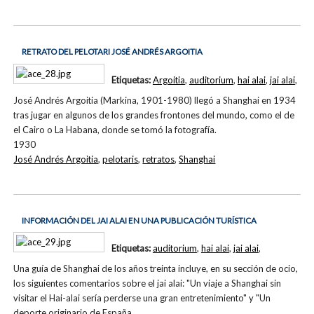
RETRATO DEL PELOTARI JOSÉ ANDRÉS ARGOITIA
Etiquetas:
Argoitia
,
auditorium
,
hai alai
,
jai alai
,
José Andrés Argoitia (Markina, 1901-1980) llegó a Shanghai en 1934
tras jugar en algunos de los grandes frontones del mundo, como el de
el Cairo o La Habana, donde se tomó la fotografía.
1930
José Andrés Argoitia
,
pelotaris
,
retratos
,
Shanghai
INFORMACIÓN DEL JAI ALAI EN UNA PUBLICACIÓN TURÍSTICA
Etiquetas:
auditorium
,
hai alai
,
jai alai
,
Una guía de Shanghai de los años treinta incluye, en su sección de ocio,
los siguientes comentarios sobre el jai alai: "Un viaje a Shanghai sin
visitar el Hai-alai sería perderse una gran entretenimiento" y "Un
deporte originario de España,…