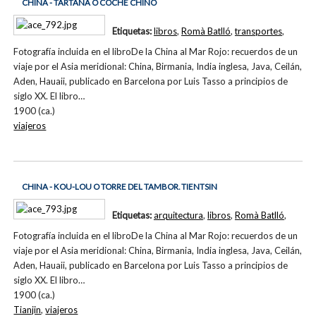
CHINA - TARTANA O COCHE CHINO
Etiquetas:
libros
,
Romà Batlló
,
transportes
,
Fotografía incluida en el libroDe la China al Mar Rojo: recuerdos de un
viaje por el Asia meridional: China, Birmania, India inglesa, Java, Ceilán,
Aden, Hauaii, publicado en Barcelona por Luis Tasso a principios de
siglo XX. El libro…
1900 (ca.)
viajeros
CHINA - KOU-LOU O TORRE DEL TAMBOR. TIENTSIN
Etiquetas:
arquitectura
,
libros
,
Romà Batlló
,
Fotografía incluida en el libroDe la China al Mar Rojo: recuerdos de un
viaje por el Asia meridional: China, Birmania, India inglesa, Java, Ceilán,
Aden, Hauaii, publicado en Barcelona por Luis Tasso a principios de
siglo XX. El libro…
1900 (ca.)
Tianjin
,
viajeros