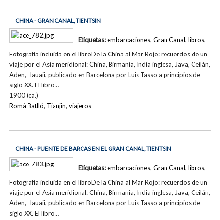
CHINA - GRAN CANAL, TIENTSIN
Etiquetas:
embarcaciones
,
Gran Canal
,
libros
,
Fotografía incluida en el libroDe la China al Mar Rojo: recuerdos de un
viaje por el Asia meridional: China, Birmania, India inglesa, Java, Ceilán,
Aden, Hauaii, publicado en Barcelona por Luis Tasso a principios de
siglo XX. El libro…
1900 (ca.)
Romà Batlló
,
Tianjin
,
viajeros
CHINA - PUENTE DE BARCAS EN EL GRAN CANAL, TIENTSIN
Etiquetas:
embarcaciones
,
Gran Canal
,
libros
,
Fotografía incluida en el libroDe la China al Mar Rojo: recuerdos de un
viaje por el Asia meridional: China, Birmania, India inglesa, Java, Ceilán,
Aden, Hauaii, publicado en Barcelona por Luis Tasso a principios de
siglo XX. El libro…