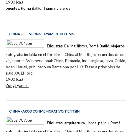
1900 (ca.)
puentes
,
Romà Batlló
,
Tianjin
,
viajeros
CHINA - EL TSUONG-LI-YAMEN. TIENTSIN
Etiquetas:
Beijing
,
libros
,
Romà Batlló
,
viajeros
,
Fotografía incluida en el libroDe la China al Mar Rojo: recuerdos de un
viaje por el Asia meridional: China, Birmania, India inglesa, Java, Ceilán,
Aden, Hauaii, publicado en Barcelona por Luis Tasso a principios de
siglo XX. El libro…
1900 (ca.)
Zongli yamen
CHINA - ARCO CONMEMORATIVO. TIENTSIN
Etiquetas:
arquitectura
,
libros
,
pailou
,
Romà
Fotografía incluida en el libroDe la China al Mar Rojo: recuerdos de un