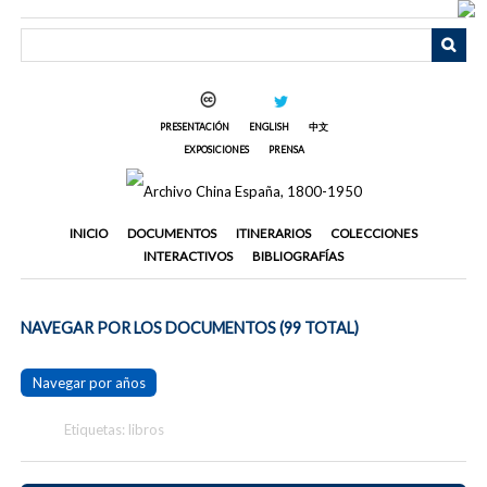
Saltar
al
contenido
principal
PRESENTACIÓN
ENGLISH
中文
EXPOSICIONES
PRENSA
INICIO
DOCUMENTOS
ITINERARIOS
COLECCIONES
INTERACTIVOS
BIBLIOGRAFÍAS
NAVEGAR POR LOS DOCUMENTOS (99 TOTAL)
Navegar por años
Etiquetas: libros