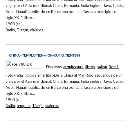
viaje por el Asia meridional: China, Birmania, India inglesa, Java, Ceilán,
Aden, Hauaii, publicado en Barcelona por Luis Tasso a principios de
siglo XX. El libro…
1900 (ca.)
Batlló
,
Tianjin
,
viajeros
CHINA - TEMPLO TIEN-HON-KUNG. TIENTSIN
Etiquetas:
arquitectura
,
libros
,
pailou
,
Romà
Fotografía incluida en el libroDe la China al Mar Rojo: recuerdos de un
viaje por el Asia meridional: China, Birmania, India inglesa, Java, Ceilán,
Aden, Hauaii, publicado en Barcelona por Luis Tasso a principios de
siglo XX. El libro…
1900 (ca.)
Batlló
,
templos
,
Tianjin
,
viajeros