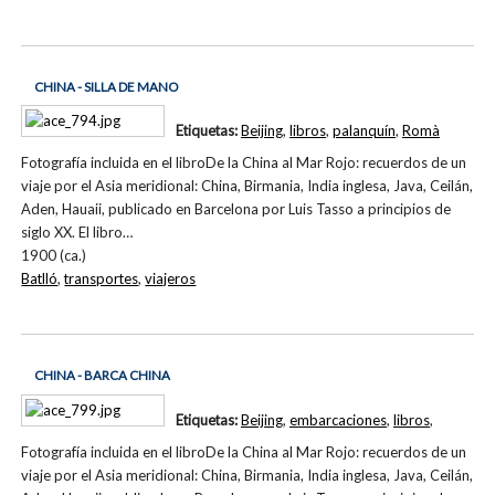
CHINA - SILLA DE MANO
Etiquetas:
Beijing
,
libros
,
palanquín
,
Romà
Fotografía incluida en el libroDe la China al Mar Rojo: recuerdos de un
viaje por el Asia meridional: China, Birmania, India inglesa, Java, Ceilán,
Aden, Hauaii, publicado en Barcelona por Luis Tasso a principios de
siglo XX. El libro…
1900 (ca.)
Batlló
,
transportes
,
viajeros
CHINA - BARCA CHINA
Etiquetas:
Beijing
,
embarcaciones
,
libros
,
Fotografía incluida en el libroDe la China al Mar Rojo: recuerdos de un
viaje por el Asia meridional: China, Birmania, India inglesa, Java, Ceilán,