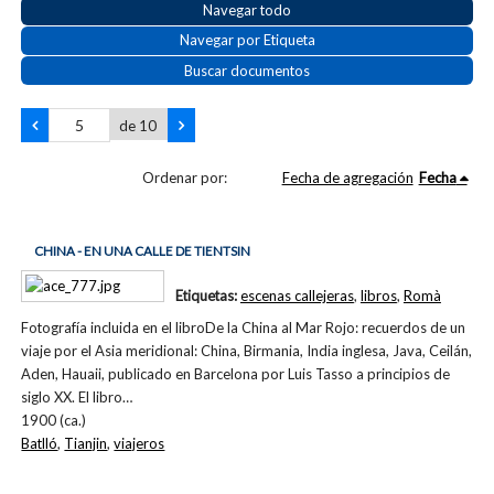
Navegar todo
Navegar por Etiqueta
Buscar documentos
de 10
Ordenar por:
Fecha de agregación
Fecha
CHINA - EN UNA CALLE DE TIENTSIN
Etiquetas:
escenas callejeras
,
libros
,
Romà
Fotografía incluida en el libroDe la China al Mar Rojo: recuerdos de un
viaje por el Asia meridional: China, Birmania, India inglesa, Java, Ceilán,
Aden, Hauaii, publicado en Barcelona por Luis Tasso a principios de
siglo XX. El libro…
1900 (ca.)
Batlló
,
Tianjin
,
viajeros