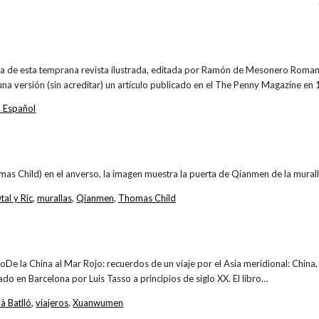
a de esta temprana revista ilustrada, editada por Ramón de Mesonero Roman
na versión (sin acreditar) un artículo publicado en el The Penny Magazine en
o Español
mas Child) en el anverso, la imagen muestra la puerta de Qianmen de la muralla
tal y Ric
,
murallas
,
Qianmen
,
Thomas Child
broDe la China al Mar Rojo: recuerdos de un viaje por el Asia meridional: China, 
ado en Barcelona por Luis Tasso a principios de siglo XX. El libro…
 Batlló
,
viajeros
,
Xuanwumen