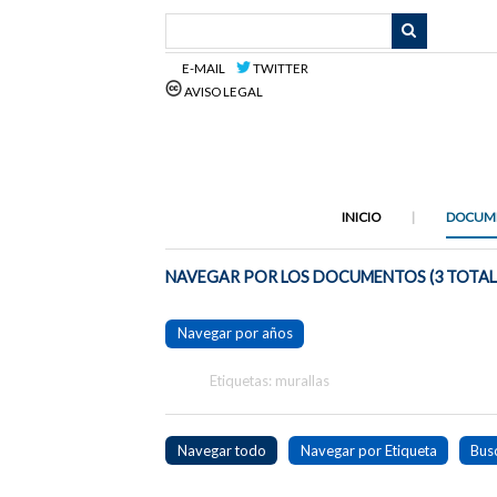
Saltar
al
contenido
E-MAIL
TWITTER
principal
AVISO LEGAL
INICIO
DOCUM
NAVEGAR POR LOS DOCUMENTOS (3 TOTAL
Navegar por años
Etiquetas: murallas
Navegar todo
Navegar por Etiqueta
Bus