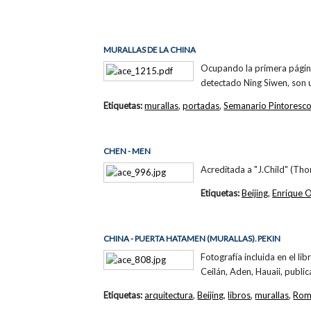
MURALLAS DE LA CHINA
Ocupando la primera págin
detectado Ning Siwen, son u
Etiquetas:
murallas
,
portadas
,
Semanario Pintoresc
CHEN - MEN
Acreditada a "J.Child" (Tho
Etiquetas:
Beijing
,
Enrique O
CHINA - PUERTA HATAMEN (MURALLAS). PEKIN
Fotografía incluida en el li
Ceilán, Aden, Hauaii, public
Etiquetas:
arquitectura
,
Beijing
,
libros
,
murallas
,
Romà