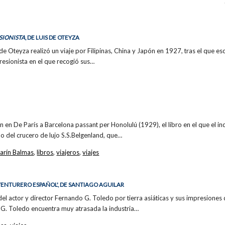
SIONISTA
, DE LUIS DE OTEYZA
s de Oteyza realizó un viaje por Filipinas, China y Japón en 1927, tras el que es
presionista en el que recogió sus…
on en De París a Barcelona passant per Honolulú (1929), el libro en el que el i
do del crucero de lujo S.S.Belgenland, que…
arín Balmas
,
libros
,
viajeros
,
viajes
N AVENTURERO ESPAÑOL', DE SANTIAGO AGUILAR
 del actor y director Fernando G. Toledo por tierra asiáticas y sus impresiones 
 G. Toledo encuentra muy atrasada la industria…