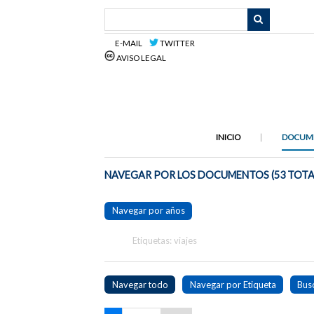
Saltar
al
contenido
E-MAIL
TWITTER
principal
AVISO LEGAL
INICIO
DOCUM
NAVEGAR POR LOS DOCUMENTOS (53 TOTA
Navegar por años
Etiquetas: viajes
Navegar todo
Navegar por Etiqueta
Bus