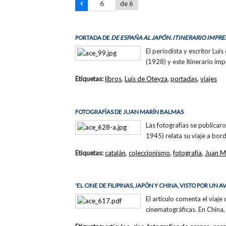
de 6
PORTADA DE
DE ESPAÑA AL JAPÓN. ITINERARIO IMPRE
El periodista y escritor Lui
(1928) y este Itinerario im
Etiquetas:
libros
,
Luis de Oteyza
,
portadas
,
viajes
FOTOGRAFÍAS DE JUAN MARÍN BALMAS
Las fotografías se publicar
1945) relata su viaje a bor
Etiquetas:
catalán
,
coleccionismo
,
fotografía
,
Juan M
'EL CINE DE FILIPINAS, JAPÓN Y CHINA, VISTO POR U
El artículo comenta el viaje
cinematográficas. En China,