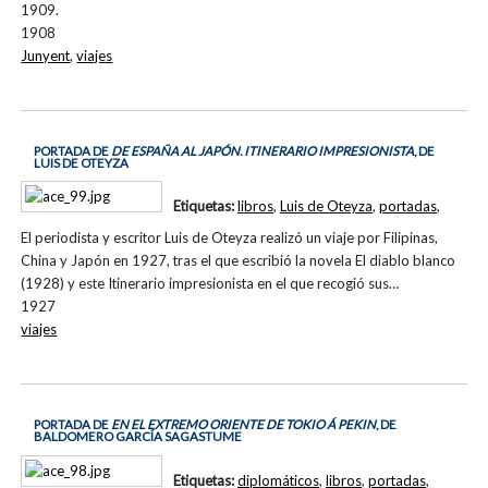
1909.
1908
Junyent
,
viajes
PORTADA DE
DE ESPAÑA AL JAPÓN. ITINERARIO IMPRESIONISTA
, DE
LUIS DE OTEYZA
Etiquetas:
libros
,
Luis de Oteyza
,
portadas
,
El periodista y escritor Luis de Oteyza realizó un viaje por Filipinas,
China y Japón en 1927, tras el que escribió la novela El diablo blanco
(1928) y este Itinerario impresionista en el que recogió sus…
1927
viajes
PORTADA DE
EN EL EXTREMO ORIENTE DE TOKIO Á PEKIN
, DE
BALDOMERO GARCÍA SAGASTUME
Etiquetas:
diplomáticos
,
libros
,
portadas
,