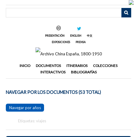
Saltar
al
contenido
principal
PRESENTACIÓN
ENGLISH
中文
EXPOSICIONES
PRENSA
INICIO
DOCUMENTOS
ITINERARIOS
COLECCIONES
INTERACTIVOS
BIBLIOGRAFÍAS
NAVEGAR POR LOS DOCUMENTOS (53 TOTAL)
Navegar por años
Etiquetas: viajes