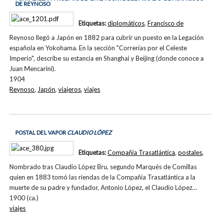
DE REYNOSO
Etiquetas:
diplomáticos
,
Francisco de
Reynoso llegó a Japón en 1882 para cubrir un puesto en la Legación
española en Yokohama. En la sección "Correrías por el Celeste
Imperio", describe su estancia en Shanghai y Beijing (donde conoce a
Juan Mencarini).
1904
Reynoso
,
Japón
,
viajeros
,
viajes
POSTAL DEL VAPOR
CLAUDIO LÓPEZ
Etiquetas:
Compañía Trasatlántica
,
postales
,
Nombrado tras Claudio López Bru, segundo Marqués de Comillas
quien en 1883 tomó las riendas de la Compañía Trasatlántica a la
muerte de su padre y fundador, Antonio López, el Claudio López…
1900 (ca.)
viajes