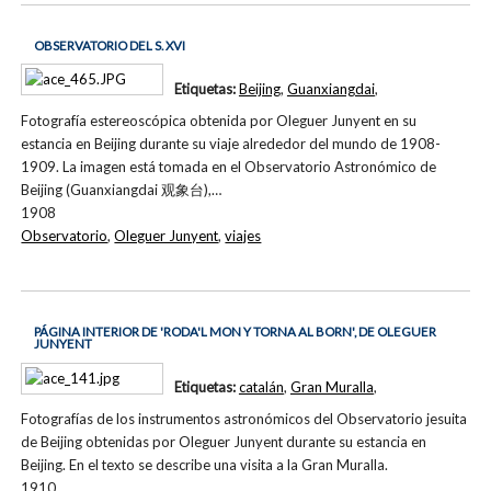
OBSERVATORIO DEL S. XVI
Etiquetas:
Beijing
,
Guanxiangdai
,
Fotografía estereoscópica obtenida por Oleguer Junyent en su
estancia en Beijing durante su viaje alrededor del mundo de 1908-
1909. La imagen está tomada en el Observatorio Astronómico de
Beijing (Guanxiangdai 观象台),…
1908
Observatorio
,
Oleguer Junyent
,
viajes
PÁGINA INTERIOR DE 'RODA'L MON Y TORNA AL BORN', DE OLEGUER
JUNYENT
Etiquetas:
catalán
,
Gran Muralla
,
Fotografías de los instrumentos astronómicos del Observatorio jesuita
de Beijing obtenidas por Oleguer Junyent durante su estancia en
Beijing. En el texto se describe una visita a la Gran Muralla.
1910