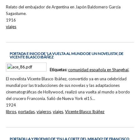
Relato del embajador de Argentina en Japón Baldomero García
Sagastume.
1916
viajes
PORTADA E INICIO DE 'LA VUELTA AL MUNDO DE UN NOVELISTA', DE
VICENTE BLASCO IBÁÑEZ
Etiquetas:
comunidad española en Shanghai
,
El novelista Vicente Blasco Ibáñez, convertido ya en una celebridad
mundial por las traducciones de sus novelas y las adaptaciones
cinematográficas de Hollywood, realizó una vuelta al mundo a bordo
del crucero Franconia. Salió de Nueva York el15…
1924
libros
,
portadas
,
viajeros
,
viajes
,
Vicente Blasco Ibáñez
PORTADILLA Y PROEMIO DE 'EN LA CORTE DEL MIKADO' DE FRANCISCO