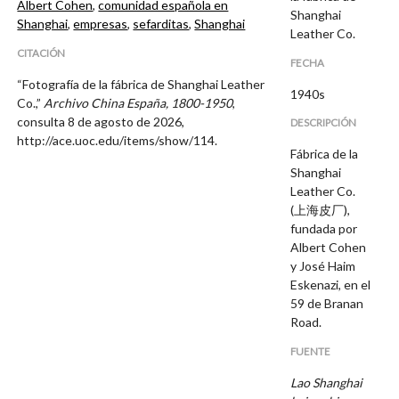
Albert Cohen
,
comunidad española en
Shanghai
Shanghai
,
empresas
,
sefarditas
,
Shanghai
Leather Co.
CITACIÓN
FECHA
“Fotografía de la fábrica de Shanghai Leather
1940s
Co.,”
Archivo China España, 1800-1950
,
consulta 8 de agosto de 2026,
DESCRIPCIÓN
http://ace.uoc.edu/items/show/114
.
Fábrica de la
Shanghai
Leather Co.
(上海皮厂),
fundada por
Albert Cohen
y José Haim
Eskenazi, en el
59 de Branan
Road.
FUENTE
Lao Shanghai