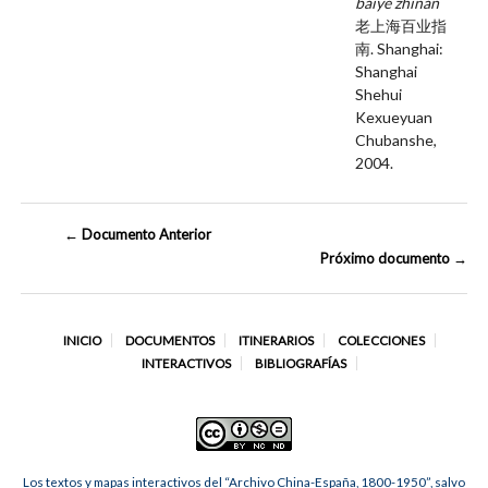
baiye zhinan
老上海百业指
南. Shanghai:
Shanghai
Shehui
Kexueyuan
Chubanshe,
2004.
← Documento Anterior
Próximo documento →
INICIO
DOCUMENTOS
ITINERARIOS
COLECCIONES
INTERACTIVOS
BIBLIOGRAFÍAS
Los textos y mapas interactivos del “Archivo China-España, 1800-1950”, salvo