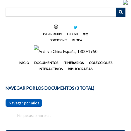
Saltar
al
contenido
principal
PRESENTACIÓN
ENGLISH
中文
EXPOSICIONES
PRENSA
INICIO
DOCUMENTOS
ITINERARIOS
COLECCIONES
INTERACTIVOS
BIBLIOGRAFÍAS
NAVEGAR POR LOS DOCUMENTOS (3 TOTAL)
Navegar por años
Etiquetas: empresas