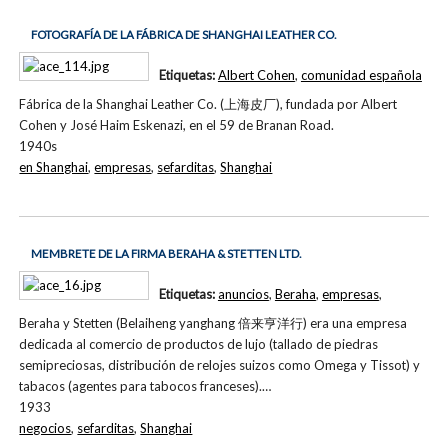
FOTOGRAFÍA DE LA FÁBRICA DE SHANGHAI LEATHER CO.
Etiquetas:
Albert Cohen
,
comunidad española
Fábrica de la Shanghai Leather Co. (上海皮厂), fundada por Albert
Cohen y José Haim Eskenazi, en el 59 de Branan Road.
1940s
en Shanghai
,
empresas
,
sefarditas
,
Shanghai
MEMBRETE DE LA FIRMA BERAHA & STETTEN LTD.
Etiquetas:
anuncios
,
Beraha
,
empresas
,
Beraha y Stetten (Belaiheng yanghang 倍来亨洋行) era una empresa
dedicada al comercio de productos de lujo (tallado de piedras
semipreciosas, distribución de relojes suizos como Omega y Tissot) y
tabacos (agentes para tabocos franceses).…
1933
negocios
,
sefarditas
,
Shanghai