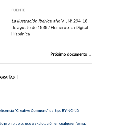
FUENTE
La Ilustración Ibérica
, año VI, Nº. 294, 18
de agosto de 1888 / Hemeroteca Digital
Hispánica
Próximo documento →
OGRAFÍAS
jo licencia “Creative Commons” del tipo BY-NC-ND
 prohibido su uso o explotación en cualquier forma.