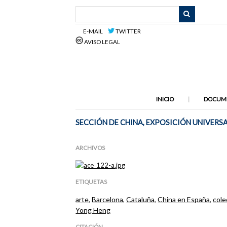
Saltar
al
contenido
E-MAIL
TWITTER
principal
AVISO LEGAL
INICIO
DOCUM
SECCIÓN DE CHINA, EXPOSICIÓN UNIVERS
ARCHIVOS
ETIQUETAS
arte
,
Barcelona
,
Cataluña
,
China en España
,
cole
Yong Heng
CITACIÓN