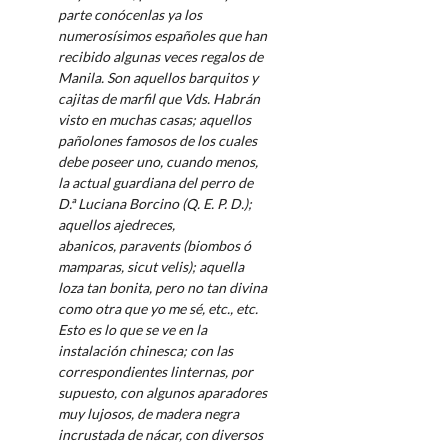
parte conócenlas ya los
numerosísimos españoles que han
recibido algunas veces regalos de
Manila. Son aquellos
barquitos y
cajitas de marfil que Vds. Habrán
visto en muchas casas; aquellos
pañolones famosos de los cuales
debe poseer uno, cuando menos,
la actual guardiana del perro de
D.ª Luciana Borcino (Q. E. P. D.);
aquellos ajedreces,
abanicos,
paravents
(biombos ó
mamparas,
sicut
velis);
aquella
loza tan bonita, pero no tan divina
como otra que yo me sé, etc., etc.
Esto es lo que se ve en la
instalación chinesca; con las
correspondientes linternas, por
supuesto, con algunos aparadores
muy lujosos, de madera negra
incrustada de nácar, con diversos