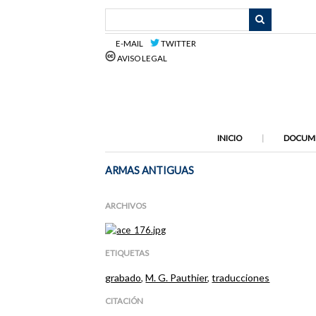
Saltar
al
contenido
E-MAIL
TWITTER
principal
AVISO LEGAL
INICIO
DOCUM
ARMAS ANTIGUAS
ARCHIVOS
ETIQUETAS
grabado
,
M. G. Pauthier
,
traducciones
CITACIÓN