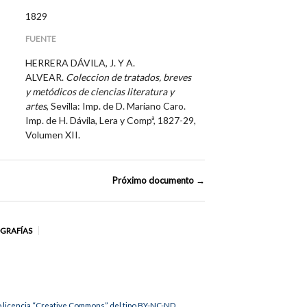
1829
FUENTE
HERRERA DÁVILA, J. Y A.
ALVEAR.
Coleccion de tratados, breves
y metódicos de ciencias literatura y
artes
, Sevilla: Imp. de D. Mariano Caro.
Imp. de H. Dávila, Lera y Compª, 1827-29,
Volumen XII.
Próximo documento →
OGRAFÍAS
jo licencia “Creative Commons” del tipo BY-NC-ND