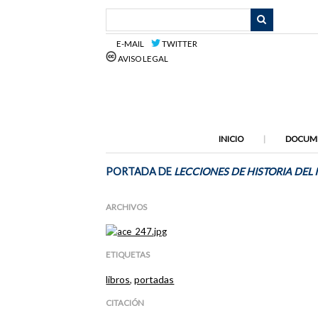
Saltar
al
contenido
E-MAIL
TWITTER
principal
AVISO LEGAL
INICIO
DOCUM
PORTADA DE
LECCIONES DE HISTORIA DEL
ARCHIVOS
ETIQUETAS
libros
,
portadas
CITACIÓN