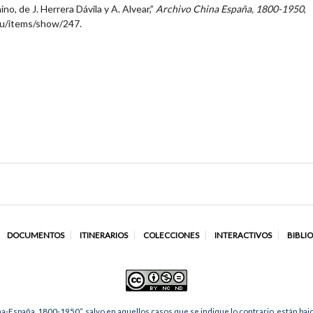
no, de J. Herrera Dávila y A. Alvear,”
Archivo China España, 1800-1950
,
edu/items/show/247
.
DOCUMENTOS
ITINERARIOS
COLECCIONES
INTERACTIVOS
BIBLI
na-España, 1800-1950”, salvo en aquellos casos que se indique lo contrario, están ba