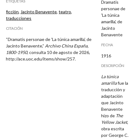
ETIQUETAS
Dramatis
personae de
ficción
,
Jacinto Benavente
,
teatro
,
'La túnica
traducciones
amarilla', de
Jacinto
CITACIÓN
Benavente
“Dramatis personae de 'La túnica amarilla', de
FECHA
Jacinto Benavente,”
Archivo China España,
1800-1950
, consulta 10 de agosto de 2026,
1916
http://ace.uoc.edu/items/show/257
.
DESCRIPCIÓN
La túnica
amarilla
fue la
traducción y
adaptación
que Jacinto
Benavente
hizo de
The
Yellow Jacket
,
obra escrita
por George C.