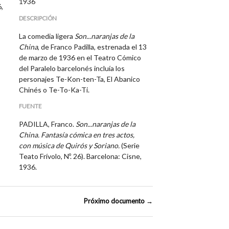
1936
6,
DESCRIPCIÓN
La comedia ligera
Son...naranjas de la
China
, de Franco Padilla, estrenada el 13
de marzo de 1936 en el Teatro Cómico
del Paralelo barcelonés incluía los
personajes Te-Kon-ten-Ta, El Abanico
Chinés o Te-To-Ka-Ti.
FUENTE
PADILLA, Franco.
Son...naranjas de la
China. Fantasía cómica en tres actos,
con música de Quirós y Soriano.
(Serie
Teato Frívolo, Nº. 26). Barcelona: Cisne,
1936.
Próximo documento →