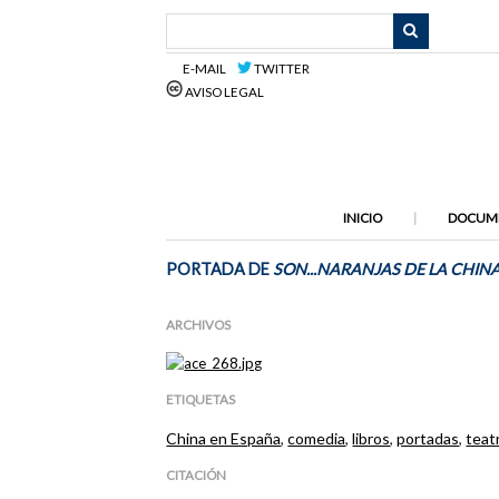
Saltar
al
contenido
E-MAIL
TWITTER
principal
AVISO LEGAL
INICIO
DOCUM
PORTADA DE
SON...NARANJAS DE LA CHINA
ARCHIVOS
ETIQUETAS
China en España
,
comedia
,
libros
,
portadas
,
teat
CITACIÓN