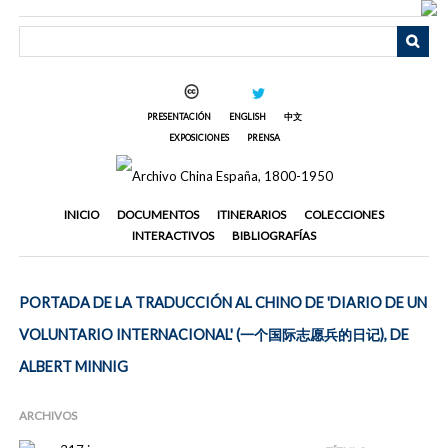
Saltar
al
contenido
principal
PRESENTACIÓN
ENGLISH
中文
EXPOSICIONES
PRENSA
INICIO
DOCUMENTOS
ITINERARIOS
COLECCIONES
INTERACTIVOS
BIBLIOGRAFÍAS
PORTADA DE LA TRADUCCIÓN AL CHINO DE 'DIARIO DE UN
VOLUNTARIO INTERNACIONAL' (一个国际志愿兵的日记), DE
ALBERT MINNIG
ARCHIVOS