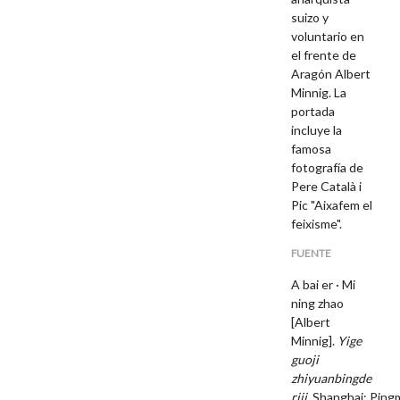
suizo y
voluntario en
el frente de
Aragón Albert
Minnig. La
portada
incluye la
famosa
fotografía de
Pere Català i
Pic "Aixafem el
feixisme".
FUENTE
A bai er · Mi
ning zhao
[Albert
Minnig].
Yige
guoji
zhiyuanbingde
riji.
Shanghai: Ping