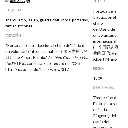
TÍTULO
ETIQUETAS
Portada de la
traducción al
anarquismo
,
Ba Jin
,
guerra civil
,
libros
,
portadas
,
chino
retraducciones
de 'Diario de
un voluntario
CITACIÓN
internacional'
“Portada de la traducción al chino de'Diario de
(一个国际志愿
un voluntario internacional' (一个国际志愿兵的
兵的日记), de
日记),de Albert Minnig,”
Archivo China España,
Albert Minnig
1800-1950
, consulta 7 de agosto de 2026,
FECHA
http://ace.uoc.edu/items/show/317
.
1939
DESCRIPCIÓN
Traducción de
Ba Jin para su
editorial
Pingming del
diario del
anarquista