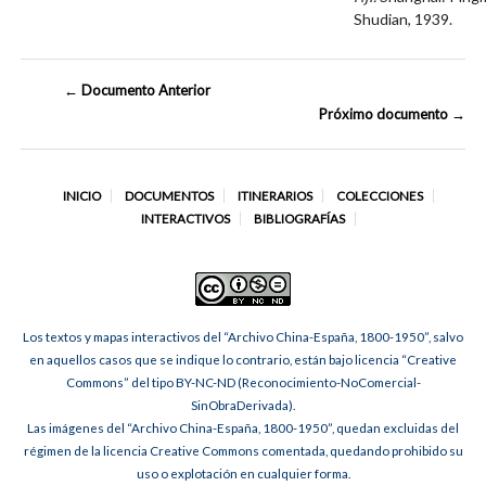
Shudian, 1939.
← Documento Anterior
Próximo documento →
INICIO
DOCUMENTOS
ITINERARIOS
COLECCIONES
INTERACTIVOS
BIBLIOGRAFÍAS
Los textos y mapas interactivos del “Archivo China-España, 1800-1950”, salvo
en aquellos casos que se indique lo contrario, están bajo licencia “Creative
Commons” del tipo BY-NC-ND (Reconocimiento-NoComercial-
SinObraDerivada).
Las imágenes del “Archivo China-España, 1800-1950”, quedan excluidas del
régimen de la licencia Creative Commons comentada, quedando prohibido su
uso o explotación en cualquier forma.