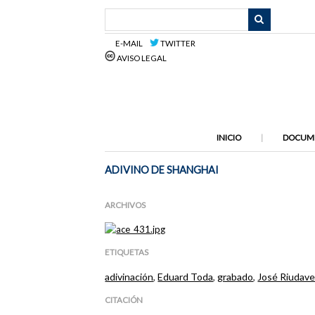
Saltar
al
contenido
E-MAIL
TWITTER
principal
AVISO LEGAL
INICIO
DOCUM
ADIVINO DE SHANGHAI
ARCHIVOS
ETIQUETAS
adivinación
,
Eduard Toda
,
grabado
,
José Riudav
CITACIÓN