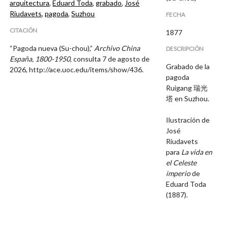
arquitectura
,
Eduard Toda
,
grabado
,
José
Riudavets
,
pagoda
,
Suzhou
FECHA
CITACIÓN
1877
“Pagoda nueva (Su-chou),”
Archivo China
DESCRIPCIÓN
España, 1800-1950
, consulta 7 de agosto de
Grabado de la
2026,
http://ace.uoc.edu/items/show/436
.
pagoda
Ruigang 瑞光
塔 en Suzhou.
Ilustración de
José
Riudavets
para
La vida en
el Celeste
imperio
de
Eduard Toda
(1887).