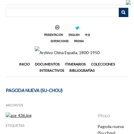
Saltar
al
contenido
principal
PRESENTACIÓN
ENGLISH
中文
EXPOSICIONES
PRENSA
INICIO
DOCUMENTOS
ITINERARIOS
COLECCIONES
INTERACTIVOS
BIBLIOGRAFÍAS
PAGODA NUEVA (SU-CHOU)
ARCHIVOS
TÍTULO
ETIQUETAS
Pagoda nueva
(Su-chou)