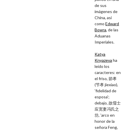
de sus
imágenes de
China, así
como
Edward
Bowra
, de las
Aduanas
Imperiales.
Katya
Knyazeva
ha
leído los
caracteres:
en
el friso, 節孝
(节孝 jiexiao),
'fidelidad de
esposa';
debajo, 故儒士
应宽妻冯氏之
坊, 'arco en
honor de la
señora Feng,