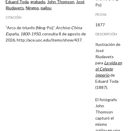
Eduard Toda
,
grabado
,
John Thomson
,
José
Po)
Riudavets
,
Ningpo
,
pailou
FECHA
CITACIÓN
1877
“Arco de triunfo (Ning-Po),”
Archivo China
España, 1800-1950
, consulta 8 de agosto de
DESCRIPCIÓN
2026,
http://ace.uoc.edu/items/show/437
.
Ilustración de
José
Riudavets
para
La vida en
el Celeste
imperio
de
Eduard Toda
(1887).
El fotógrafo
John
Thomson
capturó el
mismo
p
ailou
en una