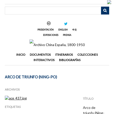
Saltar
al
contenido
principal
PRESENTACIÓN
ENGLISH
中文
EXPOSICIONES
PRENSA
INICIO
DOCUMENTOS
ITINERARIOS
COLECCIONES
INTERACTIVOS
BIBLIOGRAFÍAS
ARCO DE TRIUNFO (NING-PO)
ARCHIVOS
TÍTULO
ETIQUETAS
Arco de
triunfo (Ning-