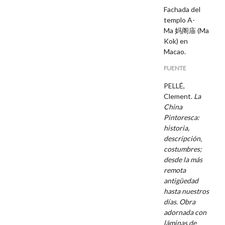
Fachada del
templo A-
Ma
妈阁庙 (Ma
Kok) en
Macao.
FUENTE
PELLÉ,
Clement.
La
China
Pintoresca:
historia,
descripción,
costumbres;
desde la más
remota
antigüedad
hasta nuestros
días. Obra
adornada con
láminas de