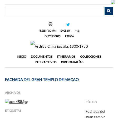
Saltar
al
contenido
principal
PRESENTACIÓN
ENGLISH
中文
EXPOSICIONES
PRENSA
INICIO
DOCUMENTOS
ITINERARIOS
COLECCIONES
INTERACTIVOS
BIBLIOGRAFÍAS
FACHADA DEL GRAN TEMPLO DE MACAO
ARCHIVOS
TÍTULO
ETIQUETAS
Fachada del
gran templo