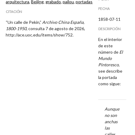
arquitectura
,
Beijing
,
grabado
,
pailou
,
portadas
FECHA
CITACIÓN
1858-07-11
“Un calle de Pekin,”
Archivo China España,
1800-1950
, consulta 7 de agosto de 2026,
DESCRIPCIÓN
http://ace.uoc.edu/items/show/752
.
En el interior
de este
número de
El
Mundo
Pintoresco
,
see describe
la portada
como sigue:
Aunque
no son
anchas
las
calles