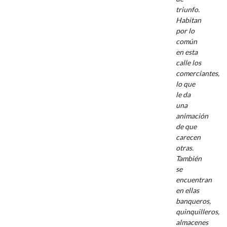
triunfo.
Habitan
por lo
común
en esta
calle los
comerciantes,
lo que
le da
una
animación
de que
carecen
otras.
También
se
encuentran
en ellas
banqueros,
quinquilleros,
almacenes