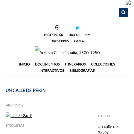
Saltar
al
contenido
principal
PRESENTACIÓN
ENGLISH
中文
EXPOSICIONES
PRENSA
INICIO
DOCUMENTOS
ITINERARIOS
COLECCIONES
INTERACTIVOS
BIBLIOGRAFÍAS
UN CALLE DE PEKIN
ARCHIVOS
TÍTULO
ETIQUETAS
Un calle de
Pekin