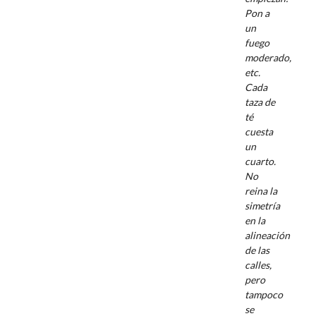
Pon a
un
fuego
moderado
,
etc.
Cada
taza de
té
cuesta
un
cuarto.
No
reina la
simetría
en la
alineación
de las
calles,
pero
tampoco
se