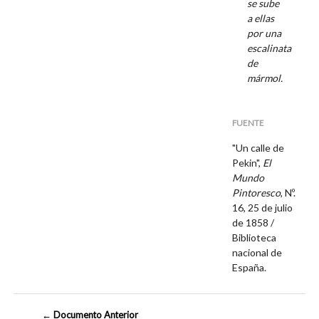
se sube
a ellas
por una
escalinata
de
mármol.
FUENTE
"Un calle de
Pekin",
El
Mundo
Pintoresco
, Nº.
16, 25 de julio
de 1858 /
Biblioteca
nacional de
España.
← Documento Anterior