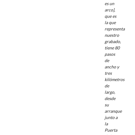
es un
arco],
que es
la que
representa
nuestro
grabado,
tiene 80
pasos
de
ancho y
tres
kilómetros
de
largo,
desde
su
arranque
junto a
la
Puerta