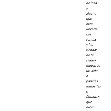
de loza
y
alguna
que
otra
librería.
Las
fondas
y las
tiendas
de té
tienen
muestras
de seda
o
papeles
inmóviles
o
flotantes
que
dicen: