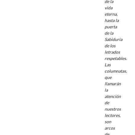
de la
vida
eterna,
hasta la
puerta
de la
Sabiduría
de los
letrados
respetables.
Las
columnatas,
que
llamarán
la
atención
de
nuestros
lectores,
son
arcos
de