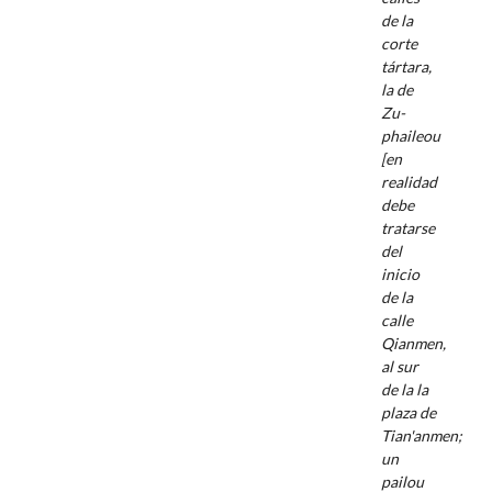
de la
corte
tártara,
la de
Zu-
phaileou
[en
realidad
debe
tratarse
del
inicio
de la
calle
Qianmen,
al sur
de la la
plaza de
Tian'anmen;
un
pailou