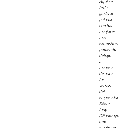
Aquí se
le da
gusto al
paladar
con los
manjares
más
exquisitos
,
poniendo
debajo
a
manera
de nota
los
versos
del
emperador
Kéen-
long
[Qianlong],
que
empiezan: