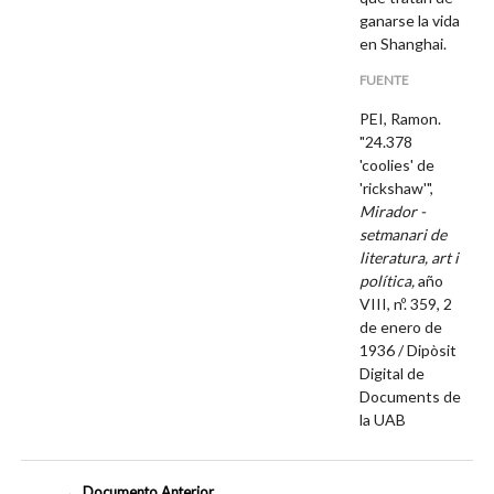
ganarse la vida
en Shanghai.
FUENTE
PEI, Ramon.
"24.378
'coolies' de
'rickshaw'",
Mirador -
setmanari de
literatura, art i
política,
año
VIII, nº. 359, 2
de enero de
1936 /
Dipòsit
Digital de
Documents de
la UAB
← Documento Anterior