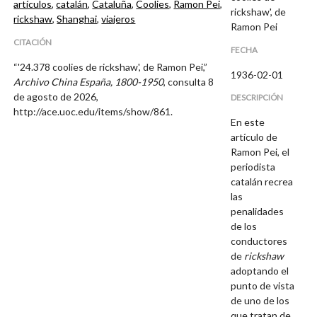
artículos
,
catalán
,
Cataluña
,
Coolies
,
Ramon Pei
,
rickshaw', de
rickshaw
,
Shanghai
,
viajeros
Ramon Pei
CITACIÓN
FECHA
“'24.378 coolies de rickshaw', de Ramon Pei,”
1936-02-01
Archivo China España, 1800-1950
, consulta 8
de agosto de 2026,
DESCRIPCIÓN
http://ace.uoc.edu/items/show/861
.
En este
artículo de
Ramon Pei, el
periodista
catalán recrea
las
penalidades
de los
conductores
de
rickshaw
adoptando el
punto de vista
de uno de los
que tratan de